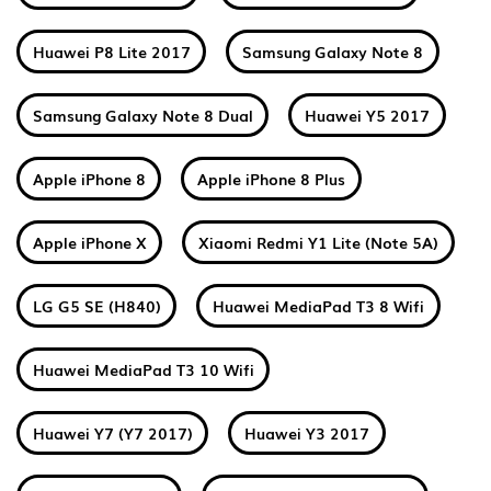
Huawei P8 Lite 2017
Samsung Galaxy Note 8
Samsung Galaxy Note 8 Dual
Huawei Y5 2017
Apple iPhone 8
Apple iPhone 8 Plus
Apple iPhone X
Xiaomi Redmi Y1 Lite (Note 5A)
LG G5 SE (H840)
Huawei MediaPad T3 8 Wifi
Huawei MediaPad T3 10 Wifi
Huawei Y7 (Y7 2017)
Huawei Y3 2017