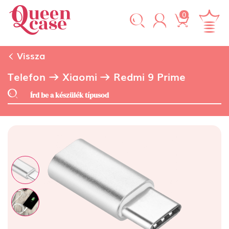
0
Vissza
Telefon
Xiaomi
Redmi 9 Prime