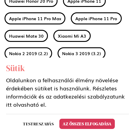
Huawei Honor 20 Pro
Apple iPhone 11
Apple iPhone 11 Pro Max
Apple iPhone 11 Pro
Huawei Mate 30
Xiaomi Mi A3
Nokia 2 2019 (2.2)
Nokia 3 2019 (3.2)
Sütik
Nokia 4 2019 (4.2)
Sony Xperia 5
Oldalunkon a felhasználói élmény növelése
érdekében sütiket is használunk. Részletes
Samsung Galaxy Tab S6 10.5 LTE
információk és az adatkezelési szabályzatunk
itt
olvasható el.
Samsung Galaxy Tab S6 10.5 WIFI
LG K50
Huawei Mate 30 Pro
Xiaomi Redmi Note 8
TESTRESZABÁS
AZ ÖSSZES ELFOGADÁSA