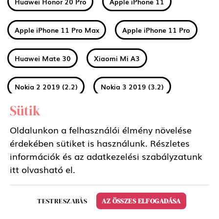
Huawei Honor 20 Pro
Apple iPhone 11
Apple iPhone 11 Pro Max
Apple iPhone 11 Pro
Huawei Mate 30
Xiaomi Mi A3
Nokia 2 2019 (2.2)
Nokia 3 2019 (3.2)
Sütik
Nokia 4 2019 (4.2)
Sony Xperia 5
Oldalunkon a felhasználói élmény növelése
érdekében sütiket is használunk. Részletes
Samsung Galaxy Tab S6 10.5 LTE
információk és az adatkezelési szabályzatunk
itt
olvasható el.
Samsung Galaxy Tab S6 10.5 WIFI
LG K50
Huawei Mate 30 Pro
Xiaomi Redmi Note 8
TESTRESZABÁS
AZ ÖSSZES ELFOGADÁSA