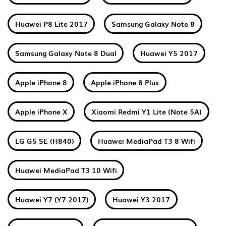
Huawei P8 Lite 2017
Samsung Galaxy Note 8
Samsung Galaxy Note 8 Dual
Huawei Y5 2017
Apple iPhone 8
Apple iPhone 8 Plus
Apple iPhone X
Xiaomi Redmi Y1 Lite (Note 5A)
LG G5 SE (H840)
Huawei MediaPad T3 8 Wifi
Huawei MediaPad T3 10 Wifi
Huawei Y7 (Y7 2017)
Huawei Y3 2017