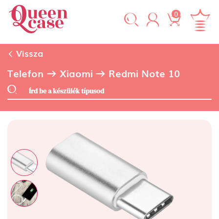
0
Vissza
Telefon
Xiaomi
Redmi Note 10