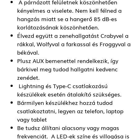
A párnázott felületnek köszönhetően
kényelmes a viselete. Nem kell félned a
hangzás miatt se a hangerő 85 dB-es
korlátozásának köszönhetően.
Élvezd együtt a zenehallgatást Crabyvel a
rákkal, Wolfyval a farkassal és Froggyval a
békával.
Plusz AUX bemenettel rendelkezik, így
bárkivel meg tudod hallgatni kedvenc
zenédet.
Lightning és Type-C csatlakozású
készülékek esetén átalakító szükséges.
Bármilyen készülékhez hozzá tudod
csatlakoztatni, legyen az telefon, laptop
vagy tablet
Be tudsz állítani alacsony vagy magas
frekvenciát. A LED-ek színe és villogása is