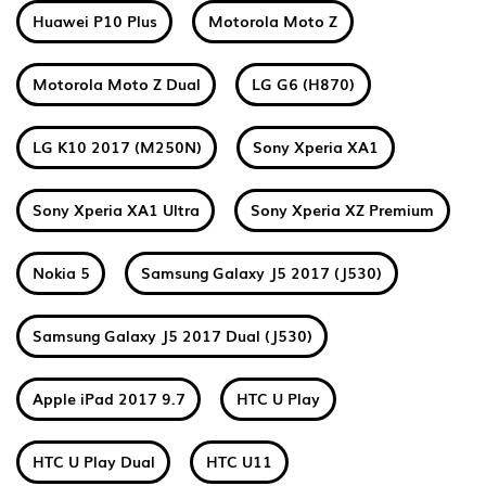
Huawei P10 Plus
Motorola Moto Z
Motorola Moto Z Dual
LG G6 (H870)
LG K10 2017 (M250N)
Sony Xperia XA1
Sony Xperia XA1 Ultra
Sony Xperia XZ Premium
Nokia 5
Samsung Galaxy J5 2017 (J530)
Samsung Galaxy J5 2017 Dual (J530)
Apple iPad 2017 9.7
HTC U Play
HTC U Play Dual
HTC U11