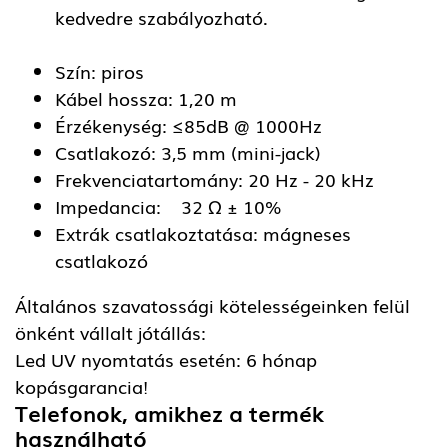
kedvedre szabályozható.
Szín: piros
Kábel hossza: 1,20 m
Érzékenység: ≤85dB @ 1000Hz
Csatlakozó: 3,5 mm (mini-jack)
Frekvenciatartomány: 20 Hz - 20 kHz
Impedancia: 32 Ω ± 10%
Extrák csatlakoztatása: mágneses
csatlakozó
Általános szavatossági kötelességeinken felül
önként vállalt jótállás:
Led UV nyomtatás esetén: 6 hónap
kopásgarancia!
Telefonok, amikhez a termék
használható