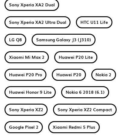
Sony Xperia XA2 Dual
Sony Xperia XA2 Ultra Dual
HTC U11 Life
LG Q8
Samsung Galaxy J3 (J310)
Xiaomi Mi Max 2
Huawei P20 Lite
Huawei P20 Pro
Huawei P20
Nokia 2
Huawei Honor 9 Lite
Nokia 6 2018 (6.1)
Sony Xperia XZ2
Sony Xperia XZ2 Compact
Google Pixel 2
Xiaomi Redmi 5 Plus