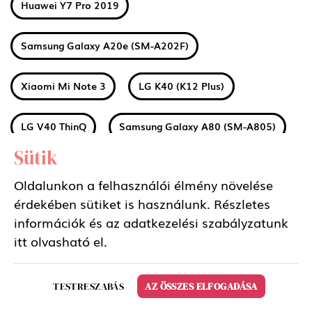
Huawei Y7 Pro 2019
Samsung Galaxy A20e (SM-A202F)
Xiaomi Mi Note 3
LG K40 (K12 Plus)
LG V40 ThinQ
Samsung Galaxy A80 (SM-A805)
Sütik
Huawei Honor 8S
Huawei Y5 2019
Oldalunkon a felhasználói élmény növelése
érdekében sütiket is használunk. Részletes
Huawei P20 Lite 2019
Huawei P Smart Z
információk és az adatkezelési szabályzatunk
itt
olvasható el.
LG Q60
Sony Xperia 1
Nokia 1 Plus
TESTRESZABÁS
AZ ÖSSZES ELFOGADÁSA
Xiaomi Redmi 7A
Xiaomi Mi 9T