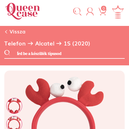
0
Vissza
Telefon
Alcatel
1S (2020)