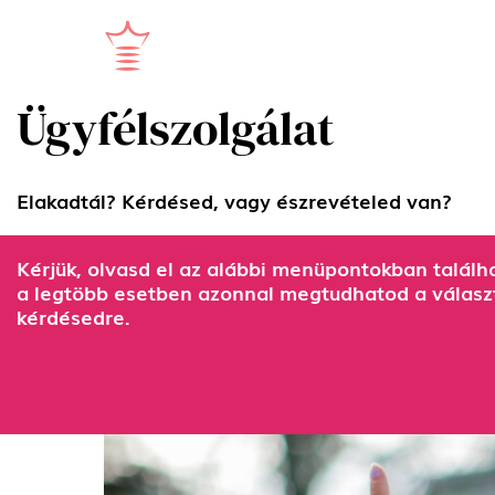
Ügyfélszolgálat
Elakadtál?
Kérdésed, vagy észrevételed van?
Kérjük, olvasd el az alábbi menüpontokban találh
a legtöbb esetben azonnal megtudhatod a választ
kérdésedre.