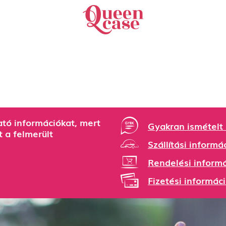
ató információkat, mert
Gyakran ismételt
 a felmerült
Szállítási informá
Rendelési inform
Fizetési informác