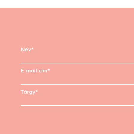
Név*
E-mail cím*
Tárgy*