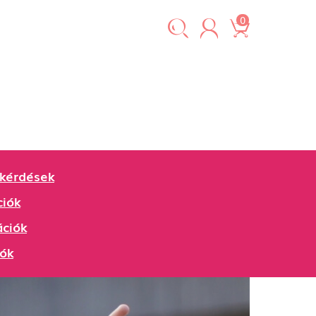
0
 kérdések
ciók
ációk
iók