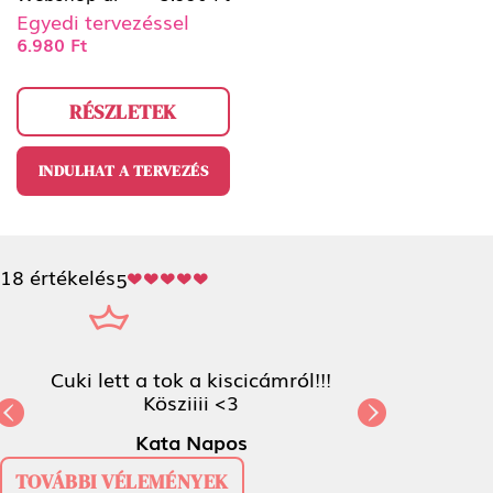
Egyedi tervezéssel
6.980 Ft
RÉSZLETEK
INDULHAT A TERVEZÉS
18 értékelés
5
Cuki lett a tok a kiscicámról!!! Kösziiii <3
Kata Napos
Previous
N