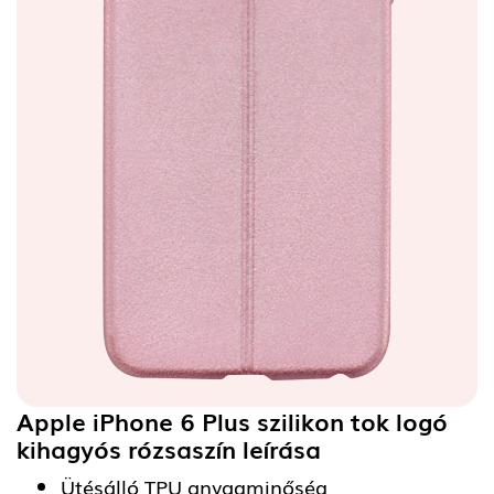
Apple iPhone 6 Plus szilikon tok logó
kihagyós rózsaszín
leírása
Ütésálló TPU anyagminőség