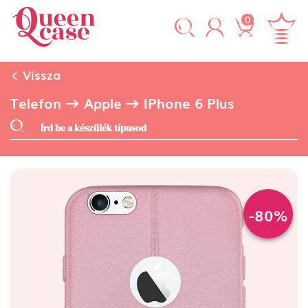
0
Vissza
Telefon
Apple
IPhone 6 Plus
-80%