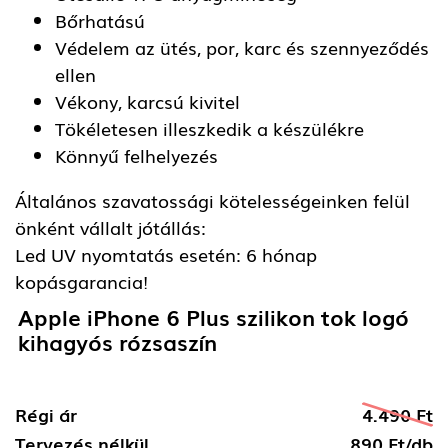
Bőrhatású
Védelem az ütés, por, karc és szennyeződés
ellen
Vékony, karcsú kivitel
Tökéletesen illeszkedik a készülékre
Könnyű felhelyezés
Általános szavatossági kötelességeinken felül
önként vállalt jótállás:
Led UV nyomtatás esetén: 6 hónap
kopásgarancia!
Apple iPhone 6 Plus szilikon tok logó
kihagyós rózsaszín
Régi ár
4.490 Ft
Tervezés nélkül
890 Ft/db