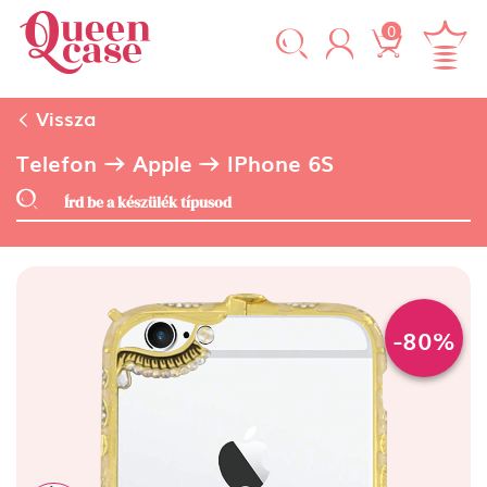
0
Vissza
Telefon
Apple
IPhone 6S
-80%