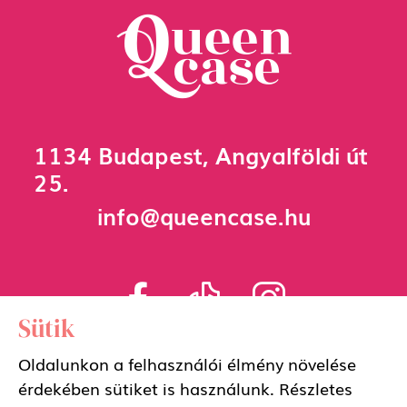
1134 Budapest, Angyalföldi út
25.
info@queencase.hu
Sütik
Oldalunkon a felhasználói élmény növelése
Adatkezelési szabályzat
érdekében sütiket is használunk. Részletes