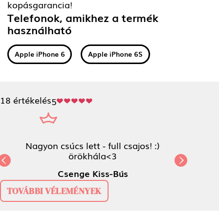
kopásgarancia!
Telefonok, amikhez a termék
használható
Apple iPhone 6
Apple iPhone 6S
18 értékelés
5
Nagyon csúcs lett - full csajos! :)
örökhála<3
Previous
Next
Csenge Kiss-Bús
TOVÁBBI VÉLEMÉNYEK