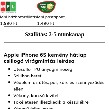
Mpl házhozszállítás
Mpl postapont
1.990 Ft
1.490 Ft
Szállítás: 2-5 munkanap
Apple iPhone 6S kemény hátlap
csillogó virágmintás
leírása
Ütésálló TPU anyagminőség
Szilikon keret
Védelem az ütés, por, karc és szennyeződés
ellen
Vékony, karcsú kivitel
Tökéletesen illeszkedik a készülékre
Könnyű felhelyezés