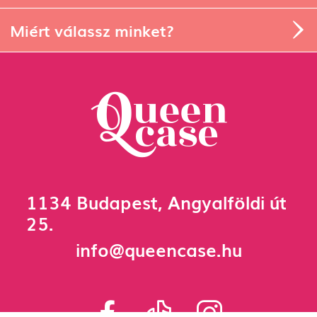
Miért válassz minket?
1134 Budapest, Angyalföldi út
25.
info@queencase.hu