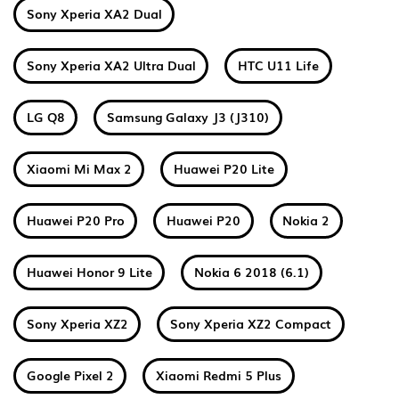
Sony Xperia XA2 Dual
Sony Xperia XA2 Ultra Dual
HTC U11 Life
LG Q8
Samsung Galaxy J3 (J310)
Xiaomi Mi Max 2
Huawei P20 Lite
Huawei P20 Pro
Huawei P20
Nokia 2
Huawei Honor 9 Lite
Nokia 6 2018 (6.1)
Sony Xperia XZ2
Sony Xperia XZ2 Compact
Google Pixel 2
Xiaomi Redmi 5 Plus