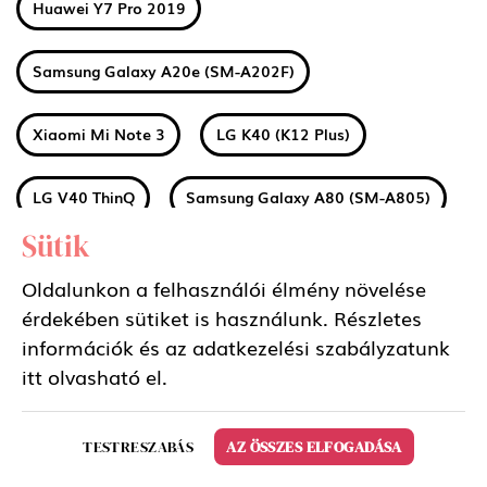
Huawei Y7 Pro 2019
Samsung Galaxy A20e (SM-A202F)
Xiaomi Mi Note 3
LG K40 (K12 Plus)
LG V40 ThinQ
Samsung Galaxy A80 (SM-A805)
Sütik
Huawei Honor 8S
Huawei Y5 2019
Oldalunkon a felhasználói élmény növelése
érdekében sütiket is használunk. Részletes
Huawei P20 Lite 2019
Huawei P Smart Z
információk és az adatkezelési szabályzatunk
itt
olvasható el.
LG Q60
Sony Xperia 1
Nokia 1 Plus
TESTRESZABÁS
AZ ÖSSZES ELFOGADÁSA
Xiaomi Redmi 7A
Xiaomi Mi 9T