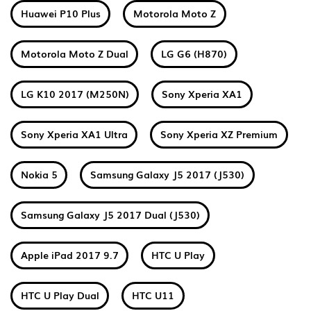
Huawei P10 Plus
Motorola Moto Z
Motorola Moto Z Dual
LG G6 (H870)
LG K10 2017 (M250N)
Sony Xperia XA1
Sony Xperia XA1 Ultra
Sony Xperia XZ Premium
Nokia 5
Samsung Galaxy J5 2017 (J530)
Samsung Galaxy J5 2017 Dual (J530)
Apple iPad 2017 9.7
HTC U Play
HTC U Play Dual
HTC U11