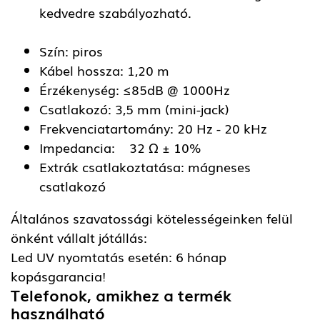
kedvedre szabályozható.
Szín: piros
Kábel hossza: 1,20 m
Érzékenység: ≤85dB @ 1000Hz
Csatlakozó: 3,5 mm (mini-jack)
Frekvenciatartomány: 20 Hz - 20 kHz
Impedancia: 32 Ω ± 10%
Extrák csatlakoztatása: mágneses
csatlakozó
Általános szavatossági kötelességeinken felül
önként vállalt jótállás:
Led UV nyomtatás esetén: 6 hónap
kopásgarancia!
Telefonok, amikhez a termék
használható