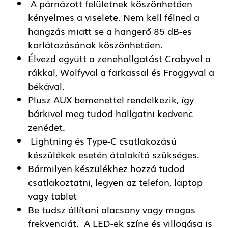
A párnázott felületnek köszönhetően
kényelmes a viselete. Nem kell félned a
hangzás miatt se a hangerő 85 dB-es
korlátozásának köszönhetően.
Élvezd együtt a zenehallgatást Crabyvel a
rákkal, Wolfyval a farkassal és Froggyval a
békával.
Plusz AUX bemenettel rendelkezik, így
bárkivel meg tudod hallgatni kedvenc
zenédet.
Lightning és Type-C csatlakozású
készülékek esetén átalakító szükséges.
Bármilyen készülékhez hozzá tudod
csatlakoztatni, legyen az telefon, laptop
vagy tablet
Be tudsz állítani alacsony vagy magas
frekvenciát. A LED-ek színe és villogása is