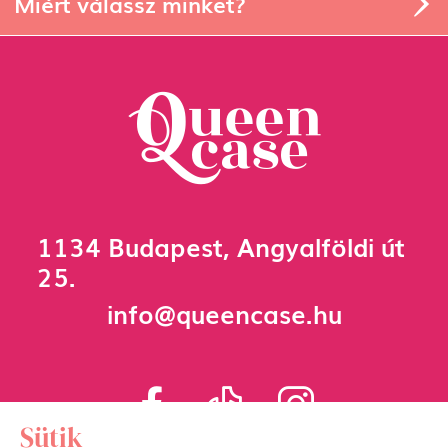
Miért válassz minket?
1134 Budapest, Angyalföldi út
25.
info@queencase.hu
Sütik