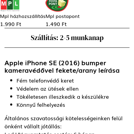
Mpl házhozszállítás
Mpl postapont
1.990 Ft
1.490 Ft
Szállítás: 2-5 munkanap
Apple iPhone SE (2016) bumper
kameravédővel fekete/arany
leírása
Fém telefonvédő keret
Védelem az ütések ellen
Tökéletesen illeszkedik a készülékre
Könnyű felhelyezés
Általános szavatossági kötelességeinken felül
önként vállalt jótállás:
Led UV nyomtatás esetén: 6 hónap