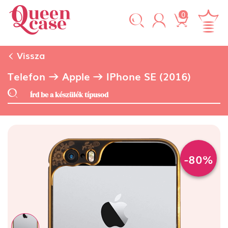
0
Vissza
Telefon
Apple
IPhone SE (2016)
-80%