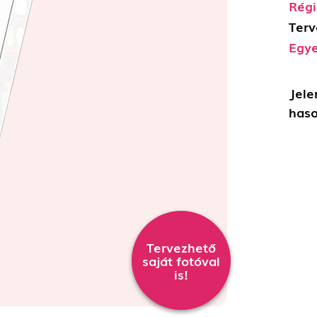
Régi
Terv
Egye
Jele
haso
Tervezhető
saját fotóval
is!