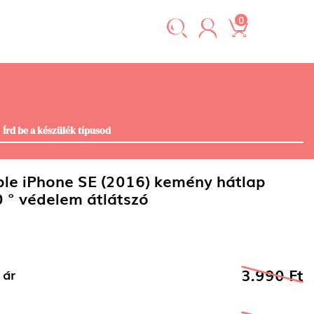
0
le iPhone SE (2016) kemény hátlap
 ° védelem átlátszó
3.990 Ft
 ár