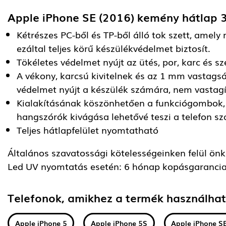
Apple iPhone SE (2016) kemény hátlap 
Kétrészes PC-ből és TP-ből álló tok szett, amely 
ezáltal teljes körű készülékvédelmet biztosít.
Tökéletes védelmet nyújt az ütés, por, karc és s
A vékony, karcsú kivitelnek és az 1 mm vastag
védelmet nyújt a készülék számára, nem vastagít
Kialakításának köszönhetően a funkciógombok, 
hangszórók kivágása lehetővé teszi a telefon s
Teljes hátlapfelület nyomtatható
Általános szavatossági kötelességeinken felül önkén
Led UV nyomtatás esetén: 6 hónap kopásgarancia
Telefonok, amikhez a termék használha
Apple iPhone 5
Apple iPhone 5S
Apple iPhone S