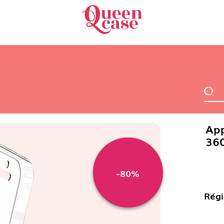
App
360
-80%
Régi