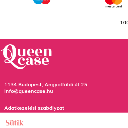
100
1134 Budapest, Angyalföldi út 25.
info@queencase.hu
Adatkezelési szabályzat
Általános szerződési feltételek
Sütik