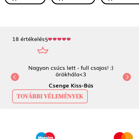
18 értékelés
5
Nagyon csúcs lett - full csajos! :)
örökhála<3
Previous
Next
Csenge Kiss-Bús
TOVÁBBI VÉLEMÉNYEK