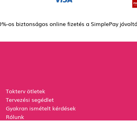
%-os biztonságos online fizetés a SimplePay jóvolt
Tokterv ötletek
Tervezési segédlet
Gyakran ismételt kérdések
Rólunk
Ügyfélszolgálat
Szállítási és fizetési információk