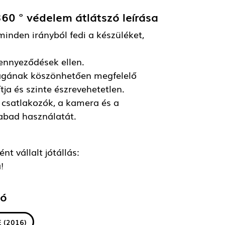
360 ° védelem átlátszó
leírása
minden irányból fedi a készüléket,
zennyeződések ellen.
ságának köszönhetően megfelelő
ja és szinte észrevehetetlen.
csatlakozók, a kamera és a
zabad használatát.
t vállalt jótállás:
!
tó
E (2016)