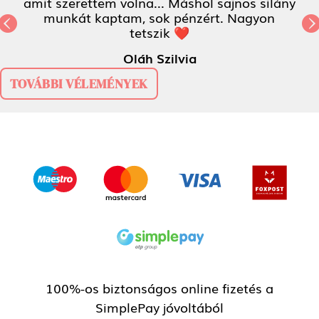
amit szerettem volna... Máshol sajnos silány
munkát kaptam, sok pénzért. Nagyon
Previous
tetszik ❤
N
Oláh Szilvia
TOVÁBBI VÉLEMÉNYEK
100%-os biztonságos online fizetés a
SimplePay jóvoltából