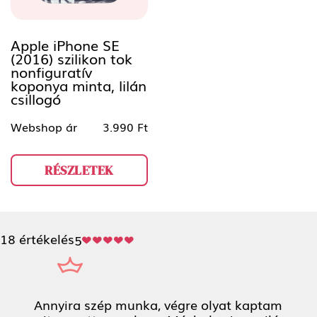
Apple iPhone SE
(2016) szilikon tok
nonfiguratív
koponya minta, lilán
csillogó
Webshop ár
3.990 Ft
RÉSZLETEK
18 értékelés
5
Annyira szép munka, végre olyat kaptam