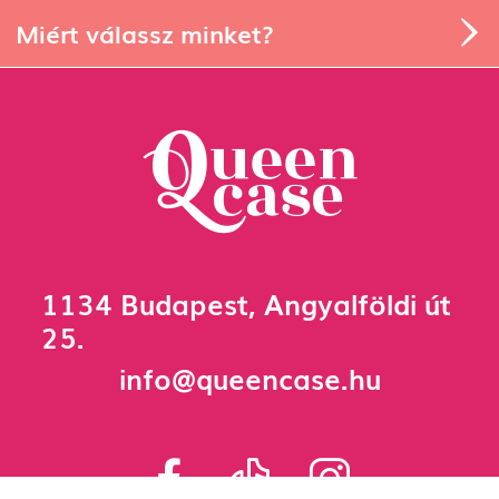
Miért válassz minket?
1134 Budapest, Angyalföldi út
25.
info@queencase.hu