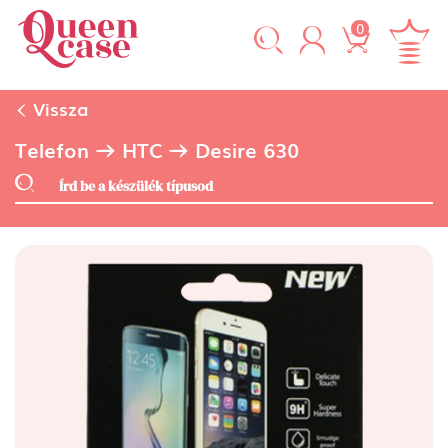
0
Vissza
Telefon
HTC
Desire 630