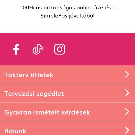
100%-os biztonságos online fizetés a
SimplePay jóvoltából
Tokterv ötletek
Tervezési segédlet
Gyakran ismételt kérdések
Rólunk