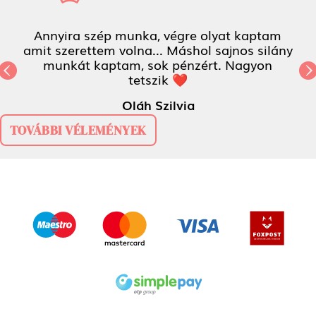
Annyira szép munka, végre olyat kaptam
amit szerettem volna... Máshol sajnos silány
munkát kaptam, sok pénzért. Nagyon
Previous
tetszik ❤
N
Oláh Szilvia
TOVÁBBI VÉLEMÉNYEK