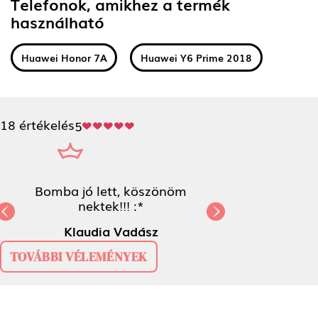
Telefonok, amikhez a termék
használható
Huawei Honor 7A
Huawei Y6 Prime 2018
18 értékelés
5
Bomba jó lett, köszönöm nektek!!! :*
Previous
N
Klaudia Vadász
TOVÁBBI VÉLEMÉNYEK