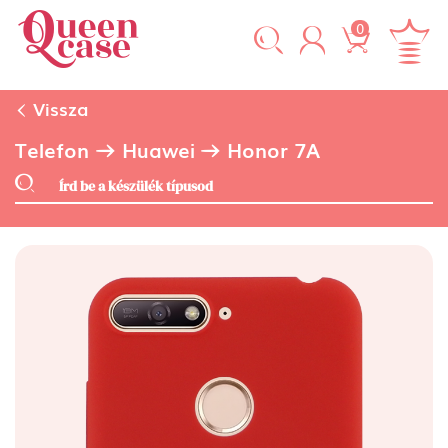
0
Vissza
Telefon
Huawei
Honor 7A