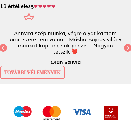
18 értékelés
5
Annyira szép munka, végre olyat kaptam
amit szerettem volna... Máshol sajnos silány
munkát kaptam, sok pénzért. Nagyon
Previous
tetszik ❤
N
Oláh Szilvia
TOVÁBBI VÉLEMÉNYEK