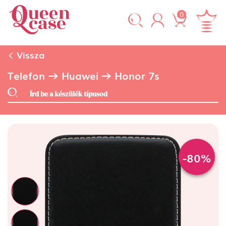
0
Vissza
Telefon
Huawei
Honor 7s
-80%