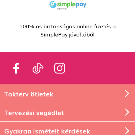
100%-os biztonságos online fizetés a
SimplePay jóvoltából
Tokterv ötletek
Tervezési segédlet
Gyakran ismételt kérdések