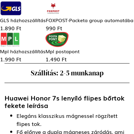
GLS házhozszállítás
FOXPOST-Packeta group automatába
1.890 Ft
990 Ft
Mpl házhozszállítás
Mpl postapont
1.990 Ft
1.490 Ft
Szállítás: 2-5 munkanap
Huawei Honor 7s lenyíló flipes bőrtok
fekete
leírása
Elegáns klasszikus mágnessel rögzített
flipes tok.
Fő előnye a dupla mágneses záródás, ami