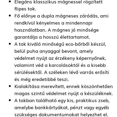
Elegáns klasszikus mágnessel rögzített
flipes tok.
Fő előnye a dupla mágneses záródás, ami
rendkívül kényelmes a mindennapi
használatban. A mágnes jó minősége
garantálja a hosszú élettartamot.
A tok kiváló minőségű eco-bőrből készül,
belül puha anyaggal bevont, amely
védelmet nyújt az érzékeny képernyőnek,
valamint véd a karcolásoktól és a kisebb
sérülésektől. A széleken lévő varrás erősíti
és még eredetibbé teszi.
Kialakítása merevített, ennek köszönhetően
magas szintű védelmet nyújt a készüléknek.
A tokban található egy kis, praktikus zseb,
amelybe bankkártyákat, pénzt vagy egyéb
szükséges dokumentumokat helyezhet el.