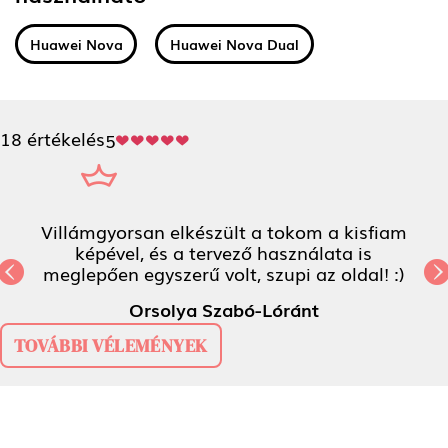
Huawei Nova
Huawei Nova Dual
18 értékelés
5
Villámgyorsan elkészült a tokom a kisfiam
képével, és a tervező használata is
meglepően egyszerű volt, szupi az oldal! :)
Previous
N
Orsolya Szabó-Lóránt
TOVÁBBI VÉLEMÉNYEK