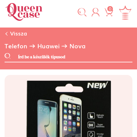
0
Vissza
Telefon
Huawei
Nova