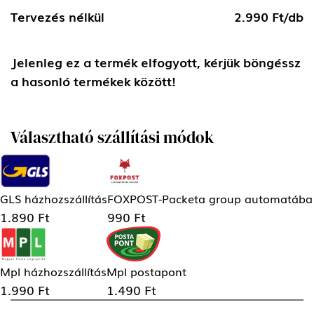
Tervezés nélkül
2.990 Ft/db
Jelenleg ez a termék elfogyott, kérjük böngéssz
a hasonló termékek között!
Választható szállítási módok
GLS házhozszállítás
FOXPOST-Packeta group automatába
1.890 Ft
990 Ft
Mpl házhozszállítás
Mpl postapont
1.990 Ft
1.490 Ft