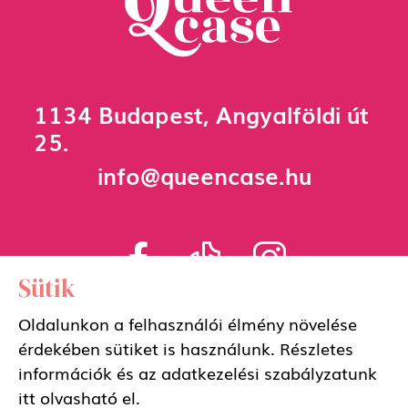
1134 Budapest, Angyalföldi út
25.
info@queencase.hu
Sütik
Oldalunkon a felhasználói élmény növelése
Adatkezelési szabályzat
érdekében sütiket is használunk. Részletes
információk és az adatkezelési szabályzatunk
Általános szerződési feltételek
itt
olvasható el.