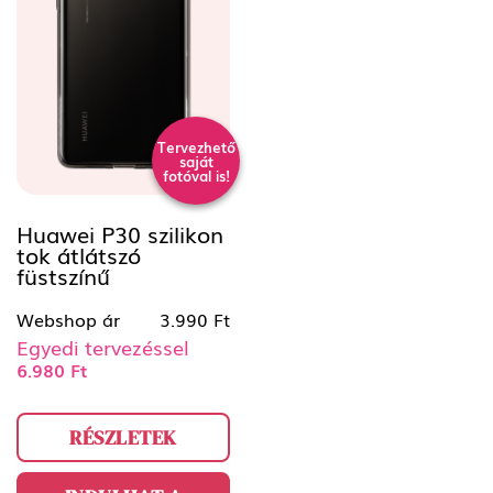
Tervezhető
saját
fotóval is!
Huawei P30 szilikon
tok átlátszó
füstszínű
Webshop ár
3.990 Ft
Egyedi tervezéssel
6.980 Ft
RÉSZLETEK