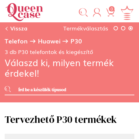
0
Vissza
Termékválasztás
Telefon
Huawei
P30
3 db P30 telefontok és kiegészítő
Válaszd ki, milyen termék
érdekel!
Tervezhető P30 termékek