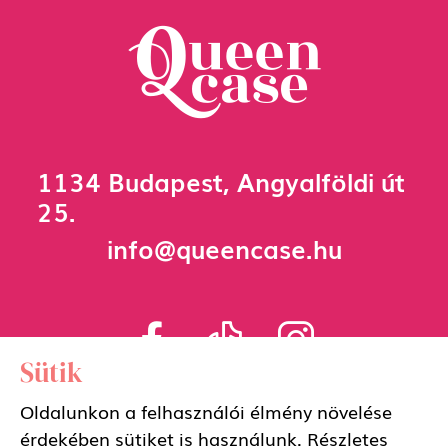
1134 Budapest, Angyalföldi út
25.
info@queencase.hu
Sütik
Oldalunkon a felhasználói élmény növelése
Adatkezelési szabályzat
érdekében sütiket is használunk. Részletes