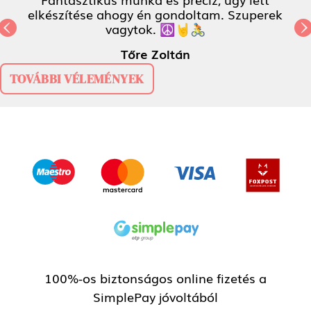
gy én gondoltam. Szuperek
ytok. ☮️🤘🚴
Previous
N
Tőre Zoltán
TOVÁBBI VÉLEMÉNYEK
100%-os biztonságos online fizetés a
SimplePay jóvoltából