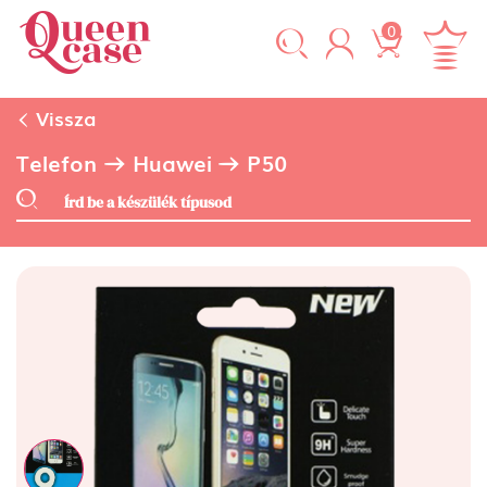
0
Vissza
Telefon
Huawei
P50