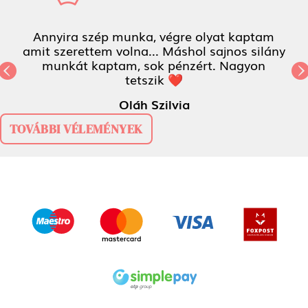
Annyira szép munka, végre olyat kaptam
amit szerettem volna... Máshol sajnos silány
munkát kaptam, sok pénzért. Nagyon
Previous
tetszik ❤
N
Oláh Szilvia
TOVÁBBI VÉLEMÉNYEK