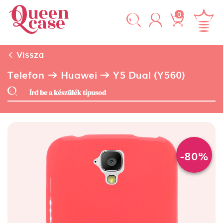
0
Vissza
Telefon
Huawei
Y5 Dual (Y560)
-80%