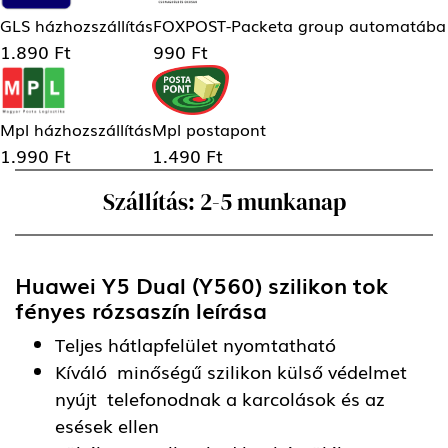
GLS házhozszállítás
FOXPOST-Packeta group automatába
1.890 Ft
990 Ft
Mpl házhozszállítás
Mpl postapont
1.990 Ft
1.490 Ft
Szállítás: 2-5 munkanap
Huawei Y5 Dual (Y560) szilikon tok
fényes rózsaszín
leírása
Teljes hátlapfelület nyomtatható
Kíváló minőségű szilikon külső védelmet
nyújt telefonodnak a karcolások és az
esések ellen