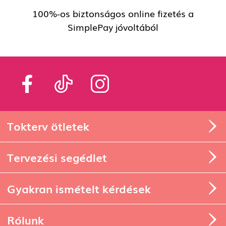
100%-os biztonságos online fizetés a
SimplePay jóvoltából
Tokterv ötletek
Tervezési segédlet
Gyakran ismételt kérdések
Rólunk