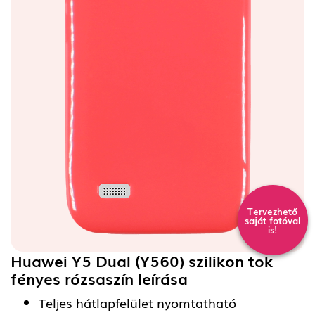
Tervezhető
saját fotóval
is!
Huawei Y5 Dual (Y560) szilikon tok
fényes rózsaszín
leírása
Teljes hátlapfelület nyomtatható