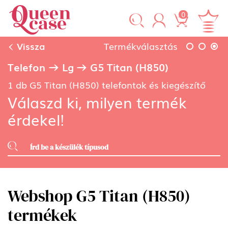
0
Vissza
Termékválasztás
Telefon
Lg
G5 Titan (H850)
1 db G5 Titan (H850) telefontok és kiegészítő
Válaszd ki, milyen termék
érdekel!
Webshop G5 Titan (H850)
termékek