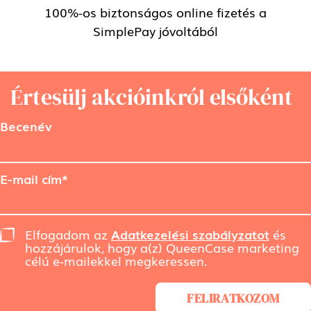
100%-os biztonságos online fizetés a
SimplePay jóvoltából
Értesülj akcióinkról elsőként
Becenév
E-mail cím*
Elfogadom az
Adatkezelési szabályzatot
és
hozzájárulok, hogy a(z) QueenCase marketing
célú e-mailekkel megkeressen.
FELIRATKOZOM