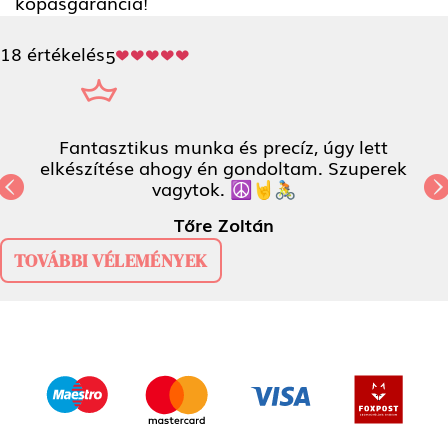
kopásgarancia!
18 értékelés
5
Fantasztikus munka és precíz, úgy lett
elkészítése ahogy én gondoltam. Szuperek
vagytok. ☮️🤘🚴
Previous
N
Tőre Zoltán
TOVÁBBI VÉLEMÉNYEK