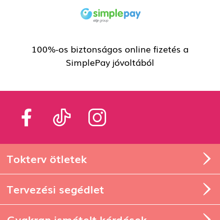
100%-os biztonságos online fizetés a
SimplePay jóvoltából
Tokterv ötletek
Tervezési segédlet
Gyakran ismételt kérdések