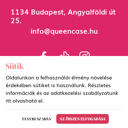
1134 Budapest, Angyalföldi út
25.
info@queencase.hu
Sütik
Oldalunkon a felhasználói élmény növelése
Adatkezelési szabályzat
érdekében sütiket is használunk. Részletes
információk és az adatkezelési szabályzatunk
Általános szerződési feltételek
itt
olvasható el.
TESTRESZABÁS
AZ ÖSSZES ELFOGADÁSA
Copyright 2026 QueenCase Design by BrandBar