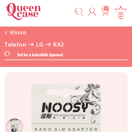
0
Vissza
Telefon
LG
K42