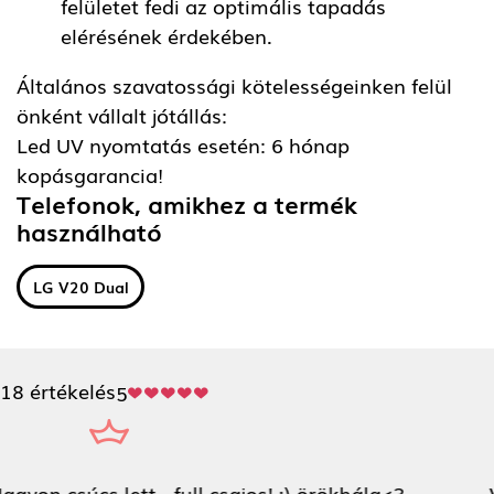
felületet fedi az optimális tapadás
elérésének érdekében.
Általános szavatossági kötelességeinken felül
önként vállalt jótállás:
Led UV nyomtatás esetén: 6 hónap
kopásgarancia!
Telefonok, amikhez a termék
használható
LG V20 Dual
18 értékelés
5
Villámgyorsan elkészült a tokom a kisfiam