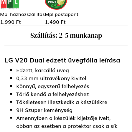
Mpl házhozszállítás
Mpl postapont
1.990 Ft
1.490 Ft
Szállítás: 2-5 munkanap
LG V20 Dual edzett üvegfólia
leírása
Edzett, karcálló üveg
0,33 mm ultravékony kivitel
Könnyű, egyszerű felhelyezés
Törlő kendő a felhelyezéshez
Tökéletesen illeszkedik a készülékre
9H Szuper keménység
Amennyiben a készülék kijelzője ívelt,
abban az esetben a protektor csak a sík