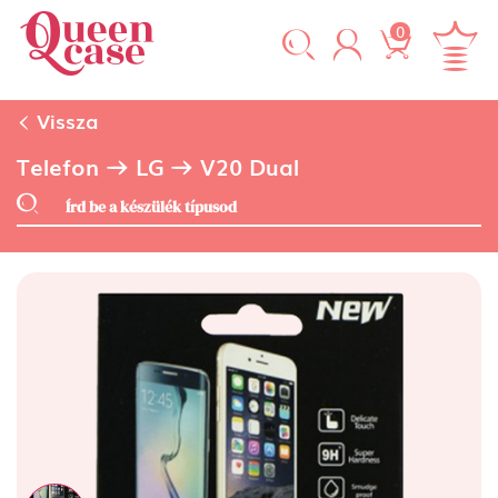
0
Vissza
Telefon
LG
V20 Dual