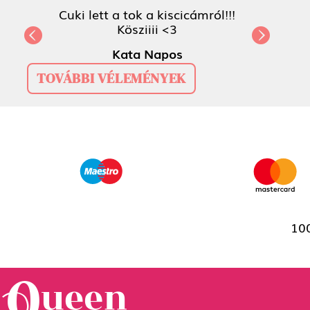
Cuki lett a tok a kiscicámról!!!
Kösziiii <3
Previous
Next
Kata Napos
TOVÁBBI VÉLEMÉNYEK
100