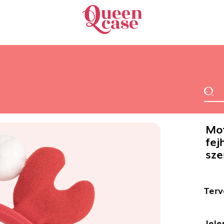
Mot
fej
sze
Terv
Jele