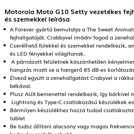
Motorola Moto G10 Setty vezetékes fejh
és szemekkel
leírása
A Forever gyártó bemutatja a The Sweet Animal
fejhallgatóját. Crabbyvel imádni fogod a zenehal
Cserélhető fülekkel és szemekkel rendelkezik, 
és LED fényekkel világítanak.
A párnázott felületnek köszönhetően kényelmes 
hangzás miatt se a hangerő 85 dB-es korlátoz
Élvezd együtt a zenehallgatást Crabyvel a rákkal
békával.
Plusz AUX bemenettel rendelkezik, így bárkivel
Lightning és Type-C csatlakozású készülékek es
Bármilyen készülékhez hozzá tudod csatlakoztatn
tablet
Be tudsz állítani alacsony vagy magas frekvenciá
kedvedre szabályozható.