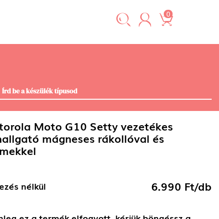
0
orola Moto G10 Setty vezetékes
hallgató mágneses rákollóval és
mekkel
6.990 Ft/db
ezés nélkül
nleg ez a termék elfogyott, kérjük böngéssz a