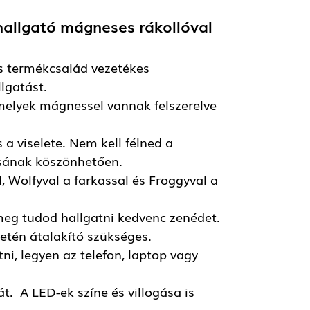
allgató mágneses rákollóval
s termékcsalád vezetékes
lgatást.
amelyek mágnessel vannak felszerelve
a viselete. Nem kell félned a
ásának köszönhetően.
, Wolfyval a farkassal és Froggyval a
 meg tudod hallgatni kedvenc zenédet.
etén átalakító szükséges.
i, legyen az telefon, laptop vagy
t. A LED-ek színe és villogása is