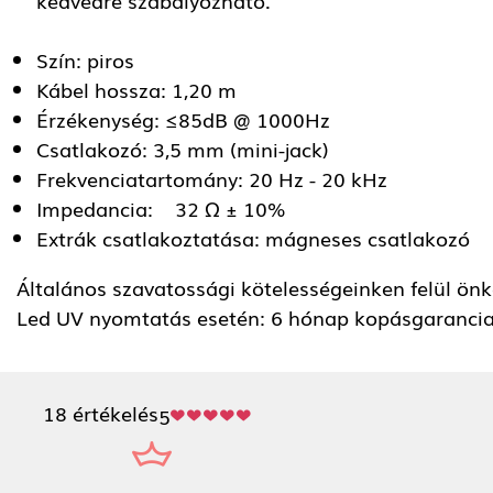
Szín: piros
Kábel hossza: 1,20 m
Érzékenység: ≤85dB @ 1000Hz
Csatlakozó: 3,5 mm (mini-jack)
Frekvenciatartomány: 20 Hz - 20 kHz
Impedancia: 32 Ω ± 10%
Extrák csatlakoztatása: mágneses csatlakozó
Általános szavatossági kötelességeinken felül önkén
Led UV nyomtatás esetén: 6 hónap kopásgarancia
18 értékelés
5