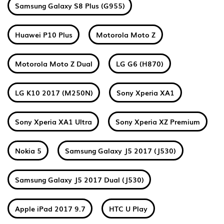
Samsung Galaxy S8 Plus (G955)
Huawei P10 Plus
Motorola Moto Z
Motorola Moto Z Dual
LG G6 (H870)
LG K10 2017 (M250N)
Sony Xperia XA1
Sony Xperia XA1 Ultra
Sony Xperia XZ Premium
Nokia 5
Samsung Galaxy J5 2017 (J530)
Samsung Galaxy J5 2017 Dual (J530)
Apple iPad 2017 9.7
HTC U Play