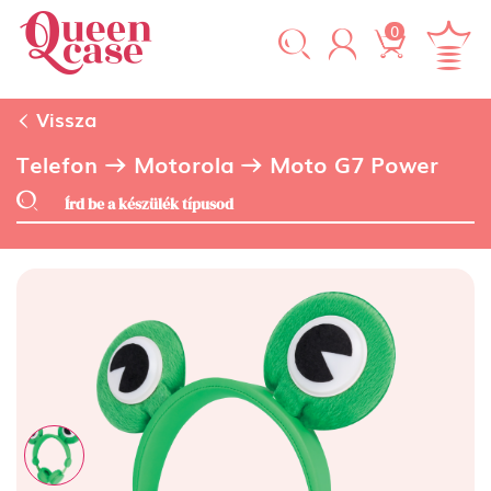
0
Vissza
Telefon
Motorola
Moto G7 Power