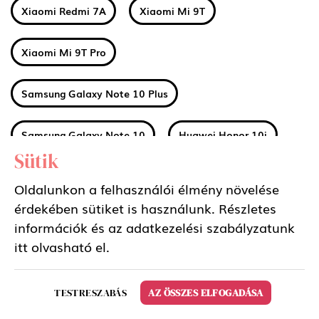
Xiaomi Redmi 7A
Xiaomi Mi 9T
Xiaomi Mi 9T Pro
Samsung Galaxy Note 10 Plus
Samsung Galaxy Note 10
Huawei Honor 10i
Sütik
Huawei Honor 20 Lite
Huawei Honor 20
Oldalunkon a felhasználói élmény növelése
érdekében sütiket is használunk. Részletes
Huawei Honor 20 Pro
Apple iPhone 11
információk és az adatkezelési szabályzatunk
itt
olvasható el.
Apple iPhone 11 Pro Max
Apple iPhone 11 Pro
TESTRESZABÁS
AZ ÖSSZES ELFOGADÁSA
Huawei Mate 30
Xiaomi Mi A3