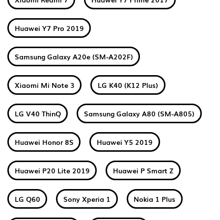
Huawei Y7 Pro 2019
Samsung Galaxy A20e (SM-A202F)
Xiaomi Mi Note 3
LG K40 (K12 Plus)
LG V40 ThinQ
Samsung Galaxy A80 (SM-A805)
Huawei Honor 8S
Huawei Y5 2019
Huawei P20 Lite 2019
Huawei P Smart Z
LG Q60
Sony Xperia 1
Nokia 1 Plus