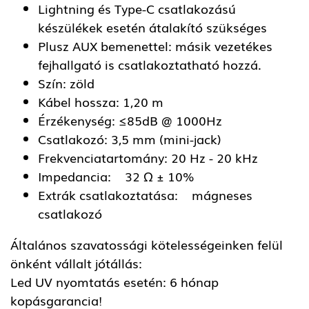
Lightning és Type-C csatlakozású
készülékek esetén átalakító szükséges
Plusz AUX bemenettel: másik vezetékes
fejhallgató is csatlakoztatható hozzá.
Szín: zöld
Kábel hossza: 1,20 m
Érzékenység: ≤85dB @ 1000Hz
Csatlakozó: 3,5 mm (mini-jack)
Frekvenciatartomány: 20 Hz - 20 kHz
Impedancia: 32 Ω ± 10%
Extrák csatlakoztatása: mágneses
csatlakozó
Általános szavatossági kötelességeinken felül
önként vállalt jótállás:
Led UV nyomtatás esetén: 6 hónap
kopásgarancia!