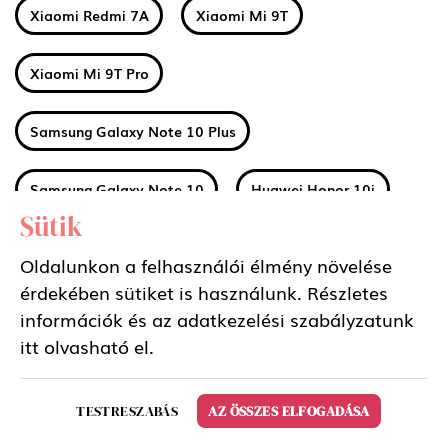
Xiaomi Redmi 7A
Xiaomi Mi 9T
Xiaomi Mi 9T Pro
Samsung Galaxy Note 10 Plus
Samsung Galaxy Note 10
Huawei Honor 10i
Sütik
Huawei Honor 20 Lite
Huawei Honor 20
Oldalunkon a felhasználói élmény növelése
érdekében sütiket is használunk. Részletes
Huawei Honor 20 Pro
Apple iPhone 11
információk és az adatkezelési szabályzatunk
itt
olvasható el.
Apple iPhone 11 Pro Max
Apple iPhone 11 Pro
TESTRESZABÁS
AZ ÖSSZES ELFOGADÁSA
Huawei Mate 30
Xiaomi Mi A3