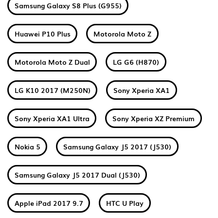
Samsung Galaxy S8 Plus (G955)
Huawei P10 Plus
Motorola Moto Z
Motorola Moto Z Dual
LG G6 (H870)
LG K10 2017 (M250N)
Sony Xperia XA1
Sony Xperia XA1 Ultra
Sony Xperia XZ Premium
Nokia 5
Samsung Galaxy J5 2017 (J530)
Samsung Galaxy J5 2017 Dual (J530)
Apple iPad 2017 9.7
HTC U Play