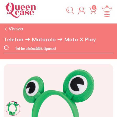
0
Vissza
Telefon
Motorola
Moto X Play