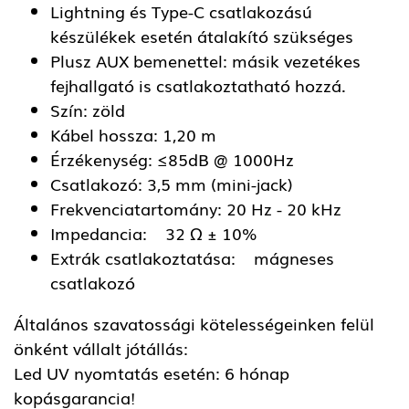
Lightning és Type-C csatlakozású
készülékek esetén átalakító szükséges
Plusz AUX bemenettel: másik vezetékes
fejhallgató is csatlakoztatható hozzá.
Szín: zöld
Kábel hossza: 1,20 m
Érzékenység: ≤85dB @ 1000Hz
Csatlakozó: 3,5 mm (mini-jack)
Frekvenciatartomány: 20 Hz - 20 kHz
Impedancia: 32 Ω ± 10%
Extrák csatlakoztatása: mágneses
csatlakozó
Általános szavatossági kötelességeinken felül
önként vállalt jótállás:
Led UV nyomtatás esetén: 6 hónap
kopásgarancia!