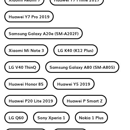
Huawei Y7 Pro 2019
Samsung Galaxy A20e (SM-A202F)
Xiaomi Mi Note 3
LG K40 (K12 Plus)
LG V40 ThinQ
Samsung Galaxy A80 (SM-A805)
Huawei Honor 8S
Huawei Y5 2019
Huawei P20 Lite 2019
Huawei P Smart Z
LG Q60
Sony Xperia 1
Nokia 1 Plus