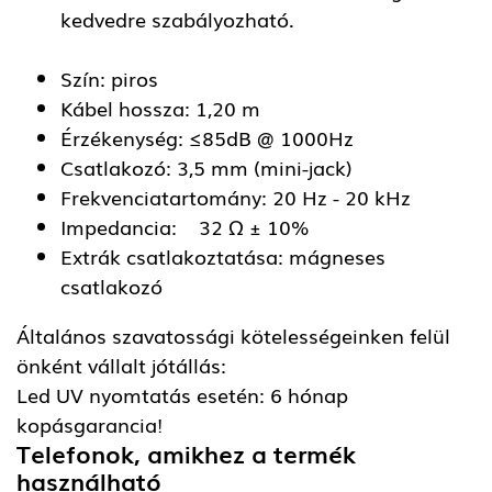
kedvedre szabályozható.
Szín: piros
Kábel hossza: 1,20 m
Érzékenység: ≤85dB @ 1000Hz
Csatlakozó: 3,5 mm (mini-jack)
Frekvenciatartomány: 20 Hz - 20 kHz
Impedancia: 32 Ω ± 10%
Extrák csatlakoztatása: mágneses
csatlakozó
Általános szavatossági kötelességeinken felül
önként vállalt jótállás:
Led UV nyomtatás esetén: 6 hónap
kopásgarancia!
Telefonok, amikhez a termék
használható