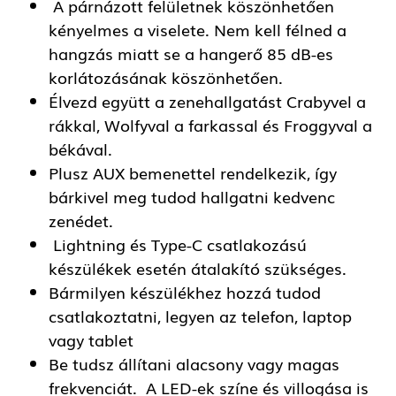
A párnázott felületnek köszönhetően
kényelmes a viselete. Nem kell félned a
hangzás miatt se a hangerő 85 dB-es
korlátozásának köszönhetően.
Élvezd együtt a zenehallgatást Crabyvel a
rákkal, Wolfyval a farkassal és Froggyval a
békával.
Plusz AUX bemenettel rendelkezik, így
bárkivel meg tudod hallgatni kedvenc
zenédet.
Lightning és Type-C csatlakozású
készülékek esetén átalakító szükséges.
Bármilyen készülékhez hozzá tudod
csatlakoztatni, legyen az telefon, laptop
vagy tablet
Be tudsz állítani alacsony vagy magas
frekvenciát. A LED-ek színe és villogása is