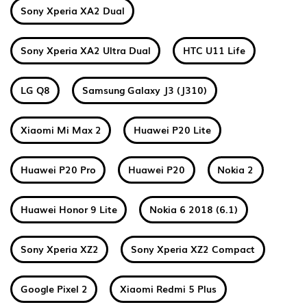
Sony Xperia XA2 Dual
Sony Xperia XA2 Ultra Dual
HTC U11 Life
LG Q8
Samsung Galaxy J3 (J310)
Xiaomi Mi Max 2
Huawei P20 Lite
Huawei P20 Pro
Huawei P20
Nokia 2
Huawei Honor 9 Lite
Nokia 6 2018 (6.1)
Sony Xperia XZ2
Sony Xperia XZ2 Compact
Google Pixel 2
Xiaomi Redmi 5 Plus