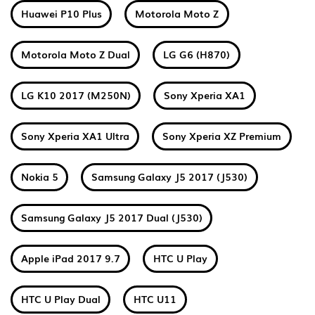
Huawei P10 Plus
Motorola Moto Z
Motorola Moto Z Dual
LG G6 (H870)
LG K10 2017 (M250N)
Sony Xperia XA1
Sony Xperia XA1 Ultra
Sony Xperia XZ Premium
Nokia 5
Samsung Galaxy J5 2017 (J530)
Samsung Galaxy J5 2017 Dual (J530)
Apple iPad 2017 9.7
HTC U Play
HTC U Play Dual
HTC U11