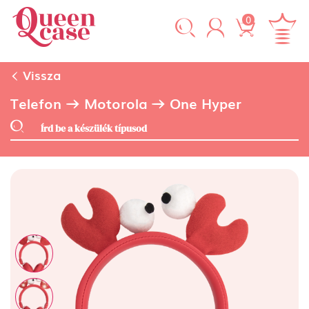
0
Vissza
Telefon
Motorola
One Hyper