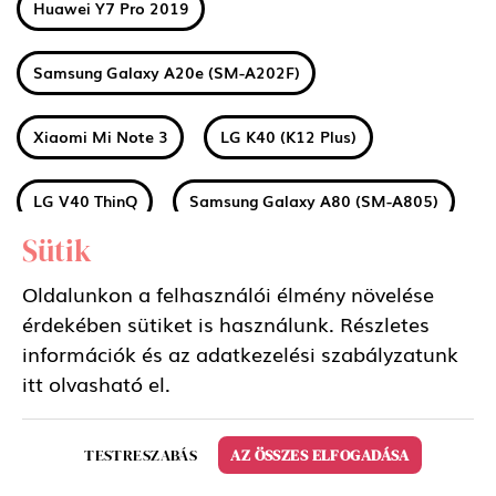
Huawei Y7 Pro 2019
Samsung Galaxy A20e (SM-A202F)
Xiaomi Mi Note 3
LG K40 (K12 Plus)
LG V40 ThinQ
Samsung Galaxy A80 (SM-A805)
Sütik
Huawei Honor 8S
Huawei Y5 2019
Oldalunkon a felhasználói élmény növelése
érdekében sütiket is használunk. Részletes
Huawei P20 Lite 2019
Huawei P Smart Z
információk és az adatkezelési szabályzatunk
itt
olvasható el.
LG Q60
Sony Xperia 1
Nokia 1 Plus
TESTRESZABÁS
AZ ÖSSZES ELFOGADÁSA
Xiaomi Redmi 7A
Xiaomi Mi 9T