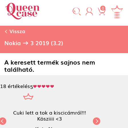
0
Vissza
Nokia
3 2019 (3.2)
A keresett termék sajnos nem
található.
18 értékelés
5
Cuki lett a tok a kiscicámról!!!
Kösziiii <3
Previous
Next