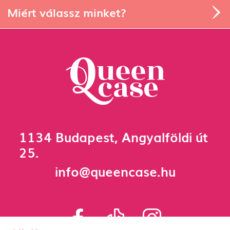
Miért válassz minket?
1134 Budapest, Angyalföldi út
25.
info@queencase.hu