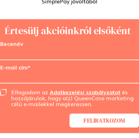
SimplePay jóvoltából
Értesülj akcióinkról elsőként
Becenév
E-mail cím*
Elfogadom az
Adatkezelési szabályzatot
és
hozzájárulok, hogy a(z) QueenCase marketing
célú e-mailekkel megkeressen.
FELIRATKOZOM