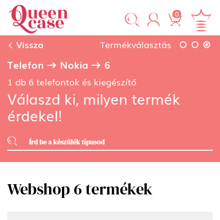
0
Vissza
Termékválasztás
Telefon
Nokia
6
1 db 6 telefontok és kiegészítő
Válaszd ki, milyen termék
érdekel!
Webshop 6 termékek