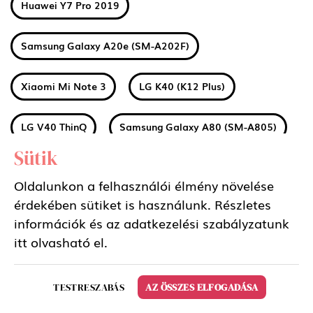
Huawei Y7 Pro 2019
Samsung Galaxy A20e (SM-A202F)
Xiaomi Mi Note 3
LG K40 (K12 Plus)
LG V40 ThinQ
Samsung Galaxy A80 (SM-A805)
Sütik
Huawei Honor 8S
Huawei Y5 2019
Oldalunkon a felhasználói élmény növelése
érdekében sütiket is használunk. Részletes
Huawei P20 Lite 2019
Huawei P Smart Z
információk és az adatkezelési szabályzatunk
itt
olvasható el.
LG Q60
Sony Xperia 1
Nokia 1 Plus
TESTRESZABÁS
AZ ÖSSZES ELFOGADÁSA
Xiaomi Redmi 7A
Xiaomi Mi 9T