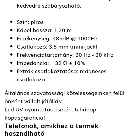
kedvedre szabályozható.
Szín: piros
Kábel hossza: 1,20 m
Érzékenység: ≤85dB @ 1000Hz
Csatlakozó: 3,5 mm (mini-jack)
Frekvenciatartomány: 20 Hz - 20 kHz
Impedancia: 32 Ω ± 10%
Extrák csatlakoztatása: mágneses
csatlakozó
Általános szavatossági kötelességeinken felül
önként vállalt jótállás:
Led UV nyomtatás esetén: 6 hónap
kopásgarancia!
Telefonok, amikhez a termék
használható