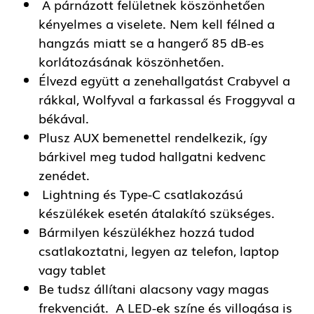
A párnázott felületnek köszönhetően
kényelmes a viselete. Nem kell félned a
hangzás miatt se a hangerő 85 dB-es
korlátozásának köszönhetően.
Élvezd együtt a zenehallgatást Crabyvel a
rákkal, Wolfyval a farkassal és Froggyval a
békával.
Plusz AUX bemenettel rendelkezik, így
bárkivel meg tudod hallgatni kedvenc
zenédet.
Lightning és Type-C csatlakozású
készülékek esetén átalakító szükséges.
Bármilyen készülékhez hozzá tudod
csatlakoztatni, legyen az telefon, laptop
vagy tablet
Be tudsz állítani alacsony vagy magas
frekvenciát. A LED-ek színe és villogása is