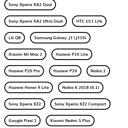
Sony Xperia XA2 Dual
Sony Xperia XA2 Ultra Dual
HTC U11 Life
LG Q8
Samsung Galaxy J3 (J310)
Xiaomi Mi Max 2
Huawei P20 Lite
Huawei P20 Pro
Huawei P20
Nokia 2
Huawei Honor 9 Lite
Nokia 6 2018 (6.1)
Sony Xperia XZ2
Sony Xperia XZ2 Compact
Google Pixel 2
Xiaomi Redmi 5 Plus