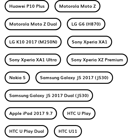
Huawei P10 Plus
Motorola Moto Z
Motorola Moto Z Dual
LG G6 (H870)
LG K10 2017 (M250N)
Sony Xperia XA1
Sony Xperia XA1 Ultra
Sony Xperia XZ Premium
Nokia 5
Samsung Galaxy J5 2017 (J530)
Samsung Galaxy J5 2017 Dual (J530)
Apple iPad 2017 9.7
HTC U Play
HTC U Play Dual
HTC U11