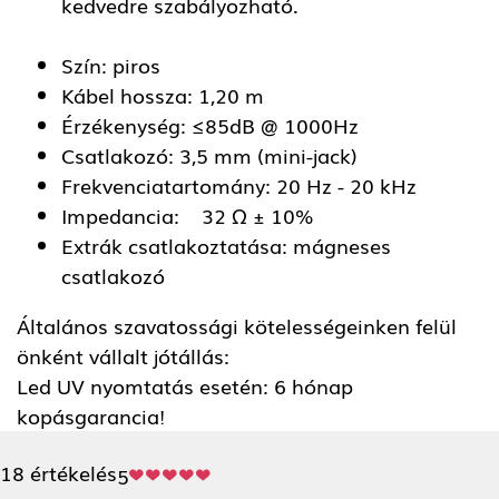
kedvedre szabályozható.
Szín: piros
Kábel hossza: 1,20 m
Érzékenység: ≤85dB @ 1000Hz
Csatlakozó: 3,5 mm (mini-jack)
Frekvenciatartomány: 20 Hz - 20 kHz
Impedancia: 32 Ω ± 10%
Extrák csatlakoztatása: mágneses
csatlakozó
Általános szavatossági kötelességeinken felül
önként vállalt jótállás:
Led UV nyomtatás esetén: 6 hónap
kopásgarancia!
18 értékelés
5