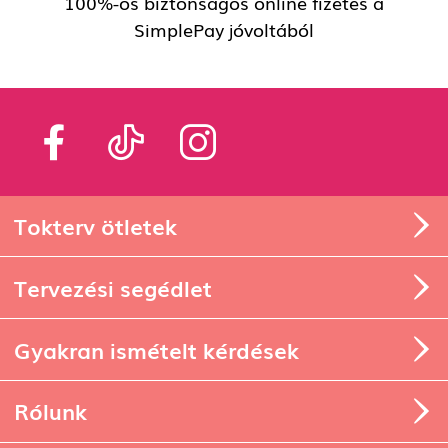
100%-os biztonságos online fizetés a
SimplePay jóvoltából
Tokterv ötletek
Tervezési segédlet
Gyakran ismételt kérdések
Rólunk