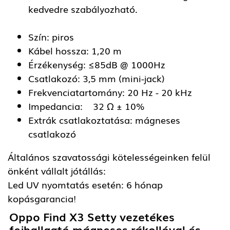
kedvedre szabályozható.
Szín: piros
Kábel hossza: 1,20 m
Érzékenység: ≤85dB @ 1000Hz
Csatlakozó: 3,5 mm (mini-jack)
Frekvenciatartomány: 20 Hz - 20 kHz
Impedancia: 32 Ω ± 10%
Extrák csatlakoztatása: mágneses
csatlakozó
Általános szavatossági kötelességeinken felül
önként vállalt jótállás:
Led UV nyomtatás esetén: 6 hónap
kopásgarancia!
Oppo Find X3 Setty vezetékes
fejhallgató mágneses rákollóval és