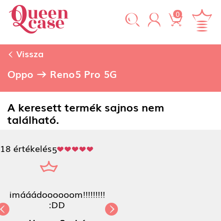
0
Vissza
Oppo
Reno5 Pro 5G
A keresett termék sajnos nem
található.
18 értékelés
5
imááádoooooom!!!!!!!!!
:DD
Previous
Next