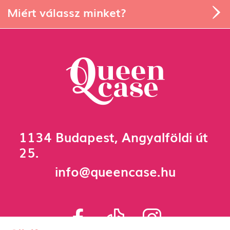
Miért válassz minket?
1134 Budapest, Angyalföldi út
25.
info@queencase.hu