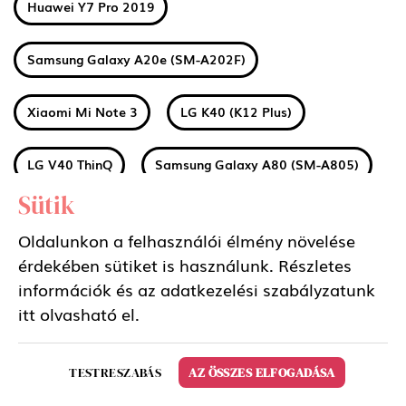
Huawei Y7 Pro 2019
Samsung Galaxy A20e (SM-A202F)
Xiaomi Mi Note 3
LG K40 (K12 Plus)
LG V40 ThinQ
Samsung Galaxy A80 (SM-A805)
Sütik
Huawei Honor 8S
Huawei Y5 2019
Oldalunkon a felhasználói élmény növelése
érdekében sütiket is használunk. Részletes
Huawei P20 Lite 2019
Huawei P Smart Z
információk és az adatkezelési szabályzatunk
itt
olvasható el.
LG Q60
Sony Xperia 1
Nokia 1 Plus
TESTRESZABÁS
AZ ÖSSZES ELFOGADÁSA
Xiaomi Redmi 7A
Xiaomi Mi 9T