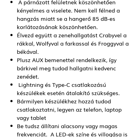
A párnázott felületnek köszönhetően
kényelmes a viselete. Nem kell félned a
hangzás miatt se a hangerő 85 dB-es
korlátozásának köszönhetően.
Élvezd együtt a zenehallgatást Crabyvel a
rákkal, Wolfyval a farkassal és Froggyval a
békával.
Plusz AUX bemenettel rendelkezik, így
bárkivel meg tudod hallgatni kedvenc
zenédet.
Lightning és Type-C csatlakozású
készülékek esetén átalakító szükséges.
Bármilyen készülékhez hozzá tudod
csatlakoztatni, legyen az telefon, laptop
vagy tablet
Be tudsz állítani alacsony vagy magas
frekvenciát. A LED-ek színe és villogása is