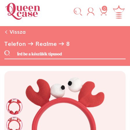
0
Vissza
Telefon
Realme
8