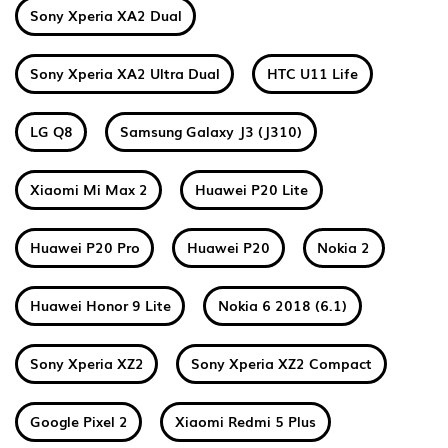
Sony Xperia XA2 Dual
Sony Xperia XA2 Ultra Dual
HTC U11 Life
LG Q8
Samsung Galaxy J3 (J310)
Xiaomi Mi Max 2
Huawei P20 Lite
Huawei P20 Pro
Huawei P20
Nokia 2
Huawei Honor 9 Lite
Nokia 6 2018 (6.1)
Sony Xperia XZ2
Sony Xperia XZ2 Compact
Google Pixel 2
Xiaomi Redmi 5 Plus