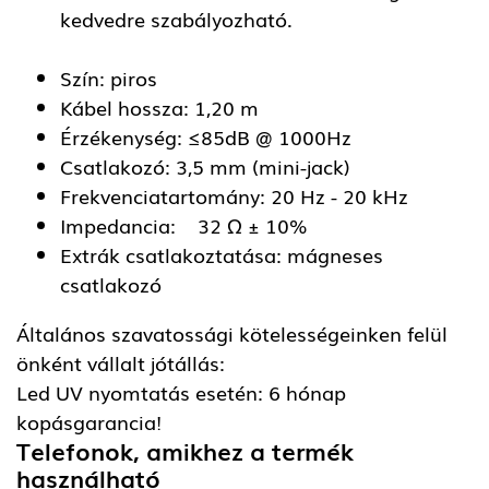
kedvedre szabályozható.
Szín: piros
Kábel hossza: 1,20 m
Érzékenység: ≤85dB @ 1000Hz
Csatlakozó: 3,5 mm (mini-jack)
Frekvenciatartomány: 20 Hz - 20 kHz
Impedancia: 32 Ω ± 10%
Extrák csatlakoztatása: mágneses
csatlakozó
Általános szavatossági kötelességeinken felül
önként vállalt jótállás:
Led UV nyomtatás esetén: 6 hónap
kopásgarancia!
Telefonok, amikhez a termék
használható