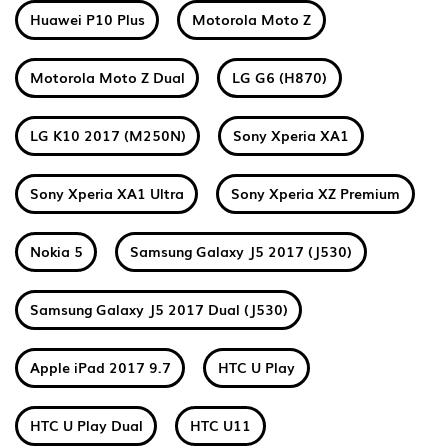
Huawei P10 Plus
Motorola Moto Z
Motorola Moto Z Dual
LG G6 (H870)
LG K10 2017 (M250N)
Sony Xperia XA1
Sony Xperia XA1 Ultra
Sony Xperia XZ Premium
Nokia 5
Samsung Galaxy J5 2017 (J530)
Samsung Galaxy J5 2017 Dual (J530)
Apple iPad 2017 9.7
HTC U Play
HTC U Play Dual
HTC U11