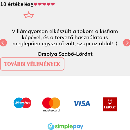
18 értékelés
5
Villámgyorsan elkészült a tokom a kisfiam
képével, és a tervező használata is
meglepően egyszerű volt, szupi az oldal! :)
Previous
N
Orsolya Szabó-Lóránt
TOVÁBBI VÉLEMÉNYEK