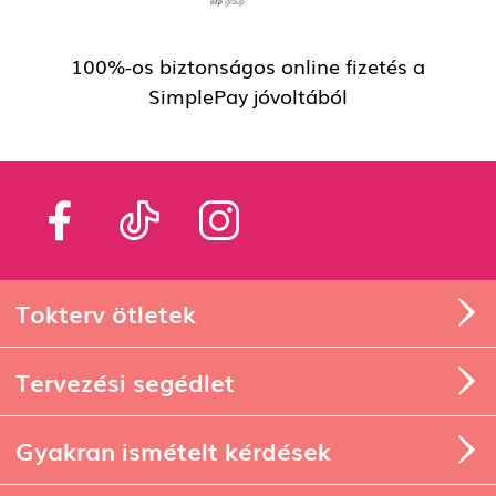
100%-os biztonságos online fizetés a
SimplePay jóvoltából
Tokterv ötletek
Tervezési segédlet
Gyakran ismételt kérdések