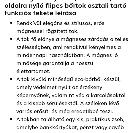
oldalra nyíló flipes bőrtok asztali tartó
funkciós fekete
leírása
Rendkívül elegáns és stílusos, erős
mágnessel rögzített tok.
A tok fő előnye a mágneses záródás a teljes
szélességben, ami rendkívül kényelmes a
mindennapi használatban. A mágnes jó
minősége garantálja a hosszú
élettartamot.
A tok kiváló minőségű eco-bőrből készül,
amely védelmet nyújt az érzékeny
képernyőnek, valamint véd a karcolásoktól
és a kisebb sérülésektől. A széleken lévő
varrás erősíti és még eredetibbé teszi.
A tokban található egy kis, praktikus zseb,
amelybe bankkártyákat, pénzt vagy egyéb