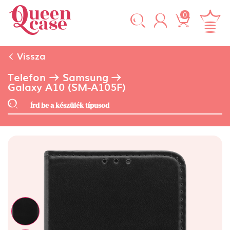
0
Vissza
Telefon
Samsung
Galaxy A10 (SM-A105F)