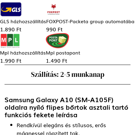
GLS házhozszállítás
FOXPOST-Packeta group automatába
1.890 Ft
990 Ft
Mpl házhozszállítás
Mpl postapont
1.990 Ft
1.490 Ft
Szállítás: 2-5 munkanap
Samsung Galaxy A10 (SM-A105F)
oldalra nyíló flipes bőrtok asztali tartó
funkciós fekete
leírása
Rendkívül elegáns és stílusos, erős
mágnessel rögzített tok.