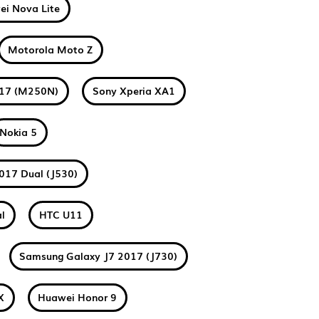
i Nova Lite
Motorola Moto Z
017 (M250N)
Sony Xperia XA1
Nokia 5
017 Dual (J530)
l
HTC U11
Samsung Galaxy J7 2017 (J730)
X
Huawei Honor 9