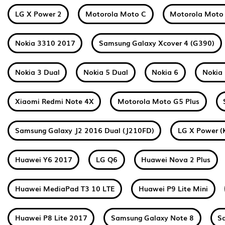
LG X Power 2
Motorola Moto C
Motorola Moto
Nokia 3310 2017
Samsung Galaxy Xcover 4 (G390)
Nokia 3 Dual
Nokia 5 Dual
Nokia 6
Nokia 
Xiaomi Redmi Note 4X
Motorola Moto G5 Plus
Samsung Galaxy J2 2016 Dual (J210FD)
LG X Power (
Huawei Y6 2017
LG Q6
Huawei Nova 2 Plus
Huawei MediaPad T3 10 LTE
Huawei P9 Lite Mini
Huawei P8 Lite 2017
Samsung Galaxy Note 8
S