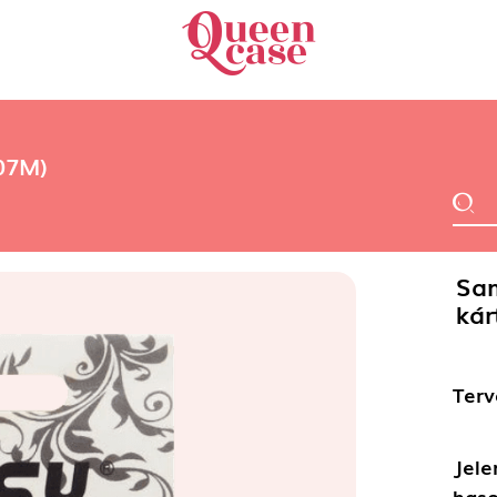
07M)
Sa
kár
Terv
Jele
haso