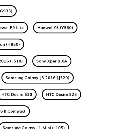
(G935)
awei P9 Lite
Huawei Y5 (Y560)
tan (H850)
2016 (J510)
Sony Xperia XA
Samsung Galaxy J3 2016 (J320)
HTC Desire 530
HTC Desire 825
6 II Compact
Samsung Galaxy J1 Mini (J105)