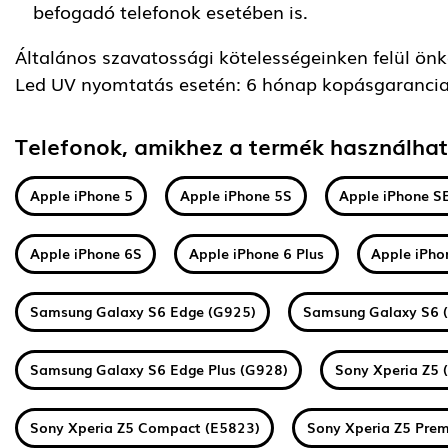
befogadó telefonok esetében is.
Általános szavatossági kötelességeinken felül önkén
Led UV nyomtatás esetén: 6 hónap kopásgarancia
Telefonok, amikhez a termék használha
Apple iPhone 5
Apple iPhone 5S
Apple iPhone S
Apple iPhone 6S
Apple iPhone 6 Plus
Apple iPho
Samsung Galaxy S6 Edge (G925)
Samsung Galaxy S6 
Samsung Galaxy S6 Edge Plus (G928)
Sony Xperia Z5 
Sony Xperia Z5 Compact (E5823)
Sony Xperia Z5 Pre