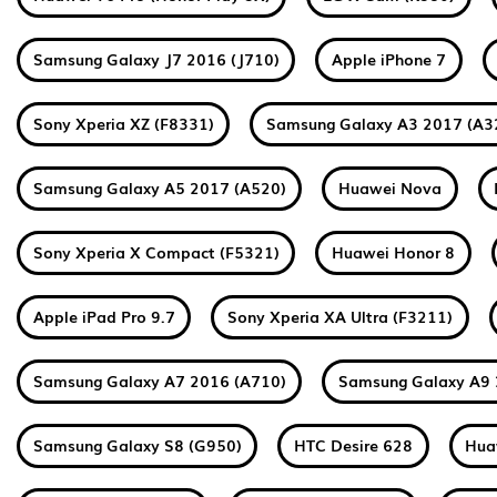
Samsung Galaxy J7 2016 (J710)
Apple iPhone 7
Sony Xperia XZ (F8331)
Samsung Galaxy A3 2017 (A3
Samsung Galaxy A5 2017 (A520)
Huawei Nova
Sony Xperia X Compact (F5321)
Huawei Honor 8
Apple iPad Pro 9.7
Sony Xperia XA Ultra (F3211)
Samsung Galaxy A7 2016 (A710)
Samsung Galaxy A9 
Samsung Galaxy S8 (G950)
HTC Desire 628
Hua