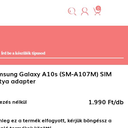
0
msung Galaxy A10s (SM-A107M) SIM
tya adapter
1.990 Ft/db
ezés nélkül
nleg ez a termék elfogyott, kérjük böngéssz a
nló termékek között!