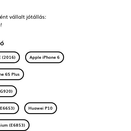
t vállalt jótállás:
!
tó
E (2016)
Apple iPhone 6
ne 6S Plus
(G920)
(E6653)
Huawei P10
mium (E6853)