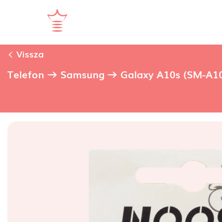
Vissza
Telefon
Samsung
Galaxy A10s (SM-A1