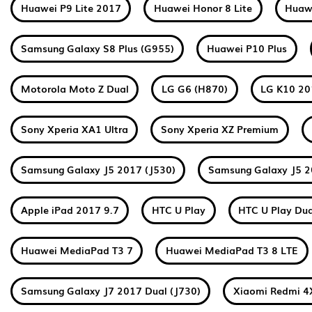
Huawei P9 Lite 2017
Huawei Honor 8 Lite
Huawe
Samsung Galaxy S8 Plus (G955)
Huawei P10 Plus
Motorola Moto Z Dual
LG G6 (H870)
LG K10 2
Sony Xperia XA1 Ultra
Sony Xperia XZ Premium
Samsung Galaxy J5 2017 (J530)
Samsung Galaxy J5 2
Apple iPad 2017 9.7
HTC U Play
HTC U Play Dua
Huawei MediaPad T3 7
Huawei MediaPad T3 8 LTE
Samsung Galaxy J7 2017 Dual (J730)
Xiaomi Redmi 4