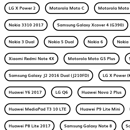
LG X Power 2
Motorola Moto C
Motorola Moto
Nokia 3310 2017
Samsung Galaxy Xcover 4 (G390)
Nokia 3 Dual
Nokia 5 Dual
Nokia 6
Nokia 
Xiaomi Redmi Note 4X
Motorola Moto G5 Plus
Samsung Galaxy J2 2016 Dual (J210FD)
LG X Power (
Huawei Y6 2017
LG Q6
Huawei Nova 2 Plus
Huawei MediaPad T3 10 LTE
Huawei P9 Lite Mini
Huawei P8 Lite 2017
Samsung Galaxy Note 8
S