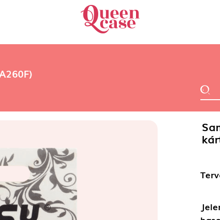
-A260F)
Sam
kár
Terv
Jele
haso