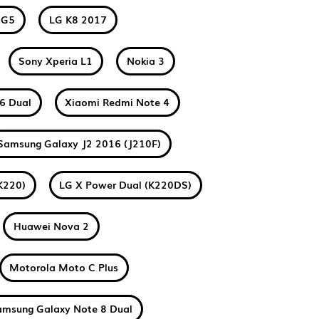
 G5
LG K8 2017
Sony Xperia L1
Nokia 3
6 Dual
Xiaomi Redmi Note 4
Samsung Galaxy J2 2016 (J210F)
K220)
LG X Power Dual (K220DS)
Huawei Nova 2
Motorola Moto C Plus
amsung Galaxy Note 8 Dual