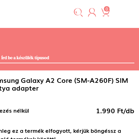
0
sung Galaxy A2 Core (SM-A260F) SIM
tya adapter
1.990 Ft/db
ezés nélkül
nleg ez a termék elfogyott, kérjük böngéssz a
nló termékek között!