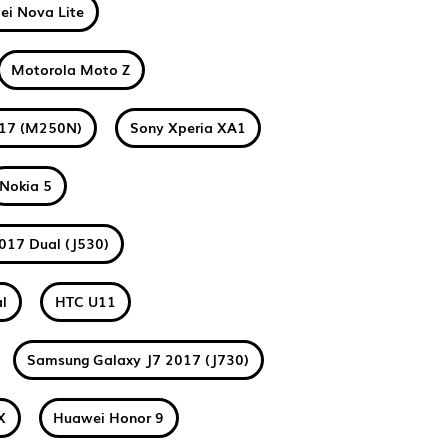
i Nova Lite
Motorola Moto Z
017 (M250N)
Sony Xperia XA1
Nokia 5
017 Dual (J530)
l
HTC U11
Samsung Galaxy J7 2017 (J730)
X
Huawei Honor 9