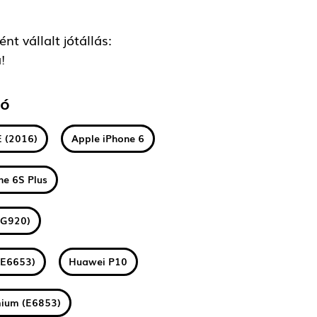
t vállalt jótállás:
!
tó
E (2016)
Apple iPhone 6
ne 6S Plus
(G920)
(E6653)
Huawei P10
mium (E6853)