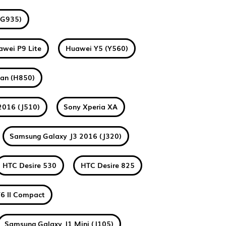
(G935)
awei P9 Lite
Huawei Y5 (Y560)
tan (H850)
2016 (J510)
Sony Xperia XA
Samsung Galaxy J3 2016 (J320)
HTC Desire 530
HTC Desire 825
6 II Compact
Samsung Galaxy J1 Mini (J105)