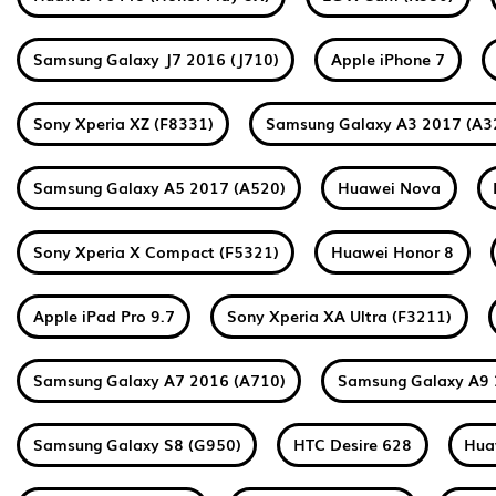
Samsung Galaxy J7 2016 (J710)
Apple iPhone 7
Sony Xperia XZ (F8331)
Samsung Galaxy A3 2017 (A3
Samsung Galaxy A5 2017 (A520)
Huawei Nova
Sony Xperia X Compact (F5321)
Huawei Honor 8
Apple iPad Pro 9.7
Sony Xperia XA Ultra (F3211)
Samsung Galaxy A7 2016 (A710)
Samsung Galaxy A9 
Samsung Galaxy S8 (G950)
HTC Desire 628
Hua