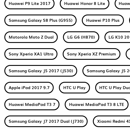
Huawei P9 Lite 2017
Huawei Honor 8 Lite
Huawe
Samsung Galaxy S8 Plus (G955)
Huawei P10 Plus
Motorola Moto Z Dual
LG G6 (H870)
LG K10 2
Sony Xperia XA1 Ultra
Sony Xperia XZ Premium
Samsung Galaxy J5 2017 (J530)
Samsung Galaxy J5 2
Apple iPad 2017 9.7
HTC U Play
HTC U Play Dua
Huawei MediaPad T3 7
Huawei MediaPad T3 8 LTE
Samsung Galaxy J7 2017 Dual (J730)
Xiaomi Redmi 4