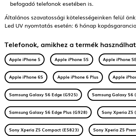
befogadó telefonok esetében is.
Általános szavatossági kötelességeinken felül önkén
Led UV nyomtatás esetén: 6 hónap kopásgarancia
Telefonok, amikhez a termék használha
Apple iPhone 5
Apple iPhone 5S
Apple iPhone S
Apple iPhone 6S
Apple iPhone 6 Plus
Apple iPho
Samsung Galaxy S6 Edge (G925)
Samsung Galaxy S6 
Samsung Galaxy S6 Edge Plus (G928)
Sony Xperia Z5 
Sony Xperia Z5 Compact (E5823)
Sony Xperia Z5 Pre