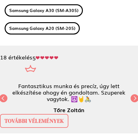
Samsung Galaxy A30 (SM-A305)
Samsung Galaxy A20 (SM-205)
18 értékelés
5
Fantasztikus munka és precíz, úgy lett
elkészítése ahogy én gondoltam. Szuperek
vagytok. ☮️🤘🚴
Previous
N
Tőre Zoltán
TOVÁBBI VÉLEMÉNYEK