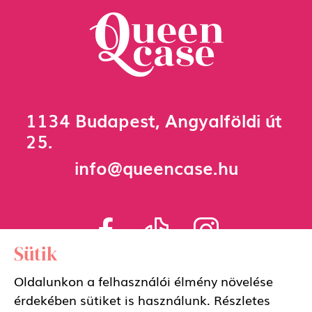
1134 Budapest, Angyalföldi út
25.
info@queencase.hu
Sütik
Oldalunkon a felhasználói élmény növelése
Adatkezelési szabályzat
érdekében sütiket is használunk. Részletes