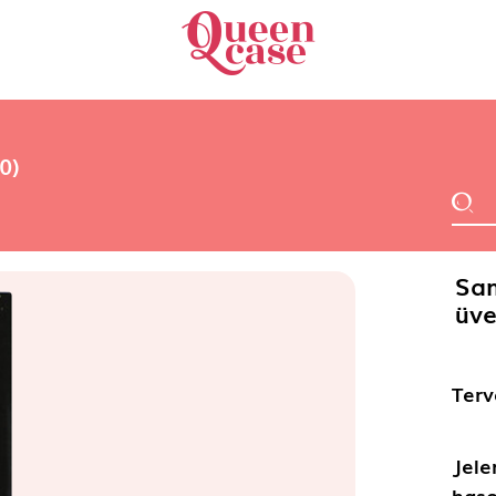
0)
Sam
üve
Terv
Jele
haso