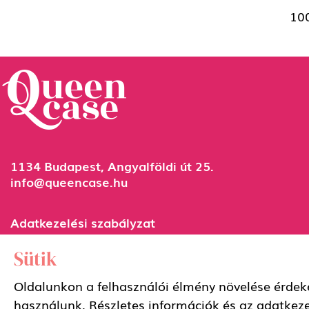
100
1134 Budapest, Angyalföldi út 25.
info@queencase.hu
Adatkezelési szabályzat
Általános szerződési feltételek
Sütik
Oldalunkon a felhasználói élmény növelése érdeké
használunk. Részletes információk és az adatkez