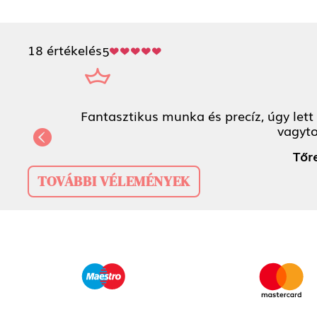
18 értékelés
5
Fantasztikus munka és precíz, úgy let
vagyt
Previous
Tőr
TOVÁBBI VÉLEMÉNYEK