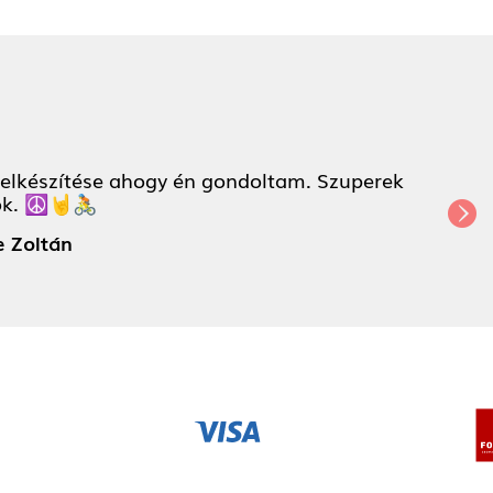
t elkészítése ahogy én gondoltam. Szuperek
ok. ☮️🤘🚴
Ne
e Zoltán