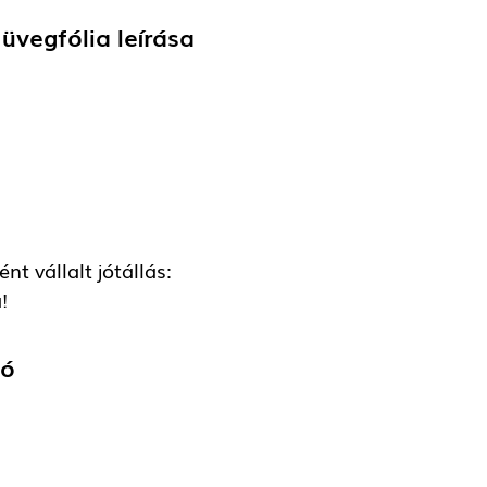
 üvegfólia
leírása
t vállalt jótállás:
!
tó