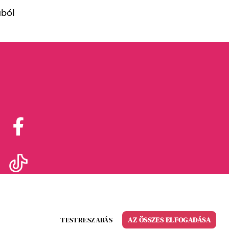
ából
TESTRESZABÁS
AZ ÖSSZES ELFOGADÁSA