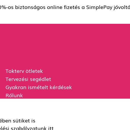
%-os biztonságos online fizetés a SimplePay jóvolt
Tokterv ötletek
Tervezési segédlet
Gyakran ismételt kérdések
Rólunk
Ügyfélszolgálat
Szállítási és fizetési információk
Miért válassz minket?
ben sütiket is
elési szabályzatunk
itt