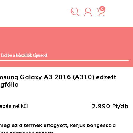
0
sung Galaxy A3 2016 (A310) edzett
gfólia
2.990 Ft/db
ezés nélkül
nleg ez a termék elfogyott, kérjük böngéssz a
nló termékek között!