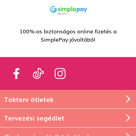
100%-os biztonságos online fizetés a
SimplePay jóvoltából
Tokterv ötletek
Tervezési segédlet