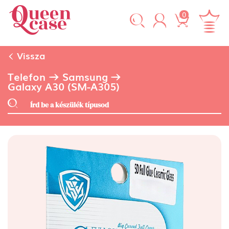
0
Vissza
Telefon
Samsung
Galaxy A30 (SM-A305)