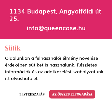
1134 Budapest, Angyalföldi út
25.
info@queencase.hu
Sütik
Oldalunkon a felhasználói élmény növelése
érdekében sütiket is használunk. Részletes
információk és az adatkezelési szabályzatunk
Adatkezelési szabályzat
itt
olvasható el.
Általános szerződési feltételek
TESTRESZABÁS
AZ ÖSSZES ELFOGADÁSA
Copyright 2026 QueenCase Design by BrandBar