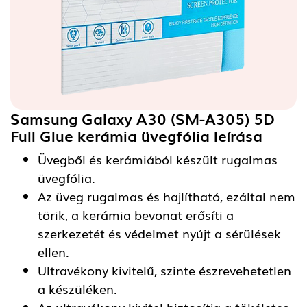
Samsung Galaxy A30 (SM-A305) 5D
Full Glue kerámia üvegfólia
leírása
Üvegből és kerámiából készült rugalmas
üvegfólia.
Az üveg rugalmas és hajlítható, ezáltal nem
törik, a kerámia bevonat erősíti a
szerkezetét és védelmet nyújt a sérülések
ellen.
Ultravékony kivitelű, szinte észrevehetetlen
a készüléken.
Az ultravékony kivitel biztosítja a tökéletes