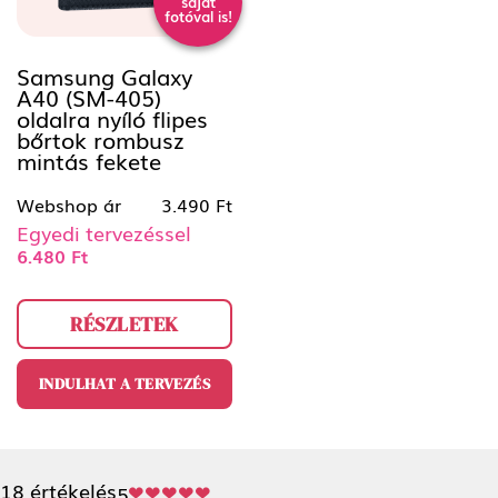
saját
fotóval is!
Samsung Galaxy
A40 (SM-405)
oldalra nyíló flipes
bőrtok rombusz
mintás fekete
Webshop ár
3.490 Ft
Egyedi tervezéssel
6.480 Ft
RÉSZLETEK
INDULHAT A TERVEZÉS
18 értékelés
5