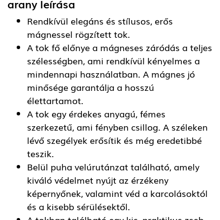
arany
leírása
Rendkívül elegáns és stílusos, erős
mágnessel rögzített tok.
A tok fő előnye a mágneses záródás a teljes
szélességben, ami rendkívül kényelmes a
mindennapi használatban. A mágnes jó
minősége garantálja a hosszú
élettartamot.
A tok egy érdekes anyagú, fémes
szerkezetű, ami fényben csillog. A széleken
lévő szegélyek erősítik és még eredetibbé
teszik.
Belül puha velúrutánzat található, amely
kiváló védelmet nyújt az érzékeny
képernyőnek, valamint véd a karcolásoktól
és a kisebb sérülésektől.
A tokban található egy kis, praktikus zseb,