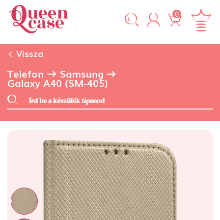
0
Vissza
Telefon
Samsung
Galaxy A40 (SM-405)