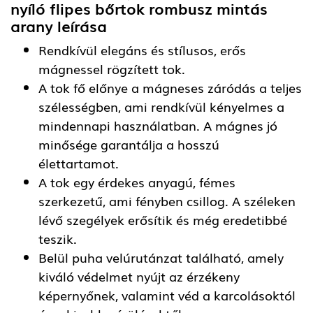
nyíló flipes bőrtok rombusz mintás
arany
leírása
Rendkívül elegáns és stílusos, erős
mágnessel rögzített tok.
A tok fő előnye a mágneses záródás a teljes
szélességben, ami rendkívül kényelmes a
mindennapi használatban. A mágnes jó
minősége garantálja a hosszú
élettartamot.
A tok egy érdekes anyagú, fémes
szerkezetű, ami fényben csillog. A széleken
lévő szegélyek erősítik és még eredetibbé
teszik.
Belül puha velúrutánzat található, amely
kiváló védelmet nyújt az érzékeny
képernyőnek, valamint véd a karcolásoktól