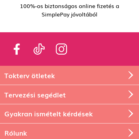
100%-os biztonságos online fizetés a
SimplePay jóvoltából
Tokterv ötletek
Tervezési segédlet
Gyakran ismételt kérdések