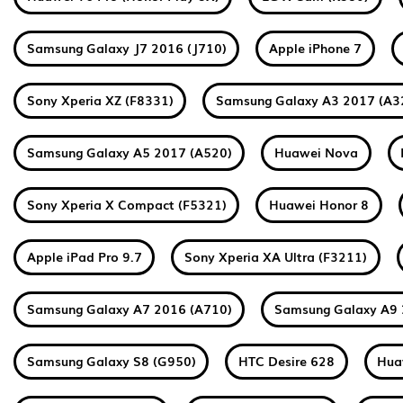
Samsung Galaxy J7 2016 (J710)
Apple iPhone 7
Sony Xperia XZ (F8331)
Samsung Galaxy A3 2017 (A3
Samsung Galaxy A5 2017 (A520)
Huawei Nova
Sony Xperia X Compact (F5321)
Huawei Honor 8
Apple iPad Pro 9.7
Sony Xperia XA Ultra (F3211)
Samsung Galaxy A7 2016 (A710)
Samsung Galaxy A9 
Samsung Galaxy S8 (G950)
HTC Desire 628
Hua