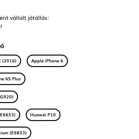
t vállalt jótállás:
!
tó
E (2016)
Apple iPhone 6
ne 6S Plus
(G920)
(E6653)
Huawei P10
mium (E6853)