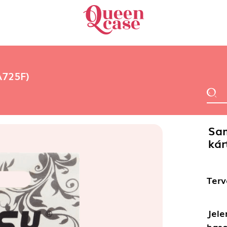
A725F)
Sa
kár
Terv
Jele
haso