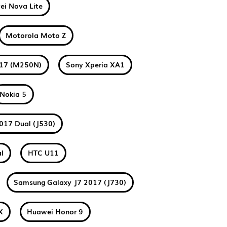
i Nova Lite
Motorola Moto Z
017 (M250N)
Sony Xperia XA1
Nokia 5
017 Dual (J530)
l
HTC U11
Samsung Galaxy J7 2017 (J730)
X
Huawei Honor 9