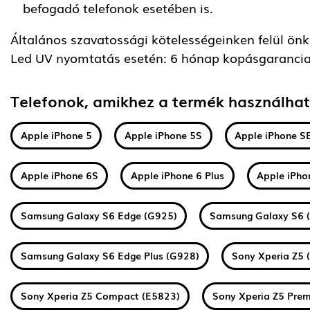
befogadó telefonok esetében is.
Általános szavatossági kötelességeinken felül önkén
Led UV nyomtatás esetén: 6 hónap kopásgarancia
Telefonok, amikhez a termék használha
Apple iPhone 5
Apple iPhone 5S
Apple iPhone S
Apple iPhone 6S
Apple iPhone 6 Plus
Apple iPho
Samsung Galaxy S6 Edge (G925)
Samsung Galaxy S6 
Samsung Galaxy S6 Edge Plus (G928)
Sony Xperia Z5 
Sony Xperia Z5 Compact (E5823)
Sony Xperia Z5 Pre