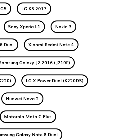
 G5
LG K8 2017
Sony Xperia L1
Nokia 3
6 Dual
Xiaomi Redmi Note 4
Samsung Galaxy J2 2016 (J210F)
K220)
LG X Power Dual (K220DS)
Huawei Nova 2
Motorola Moto C Plus
amsung Galaxy Note 8 Dual