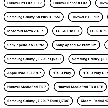
Huawei P9 Lite 2017
Huawei Honor 8 Lite
Huawe
Samsung Galaxy S8 Plus (G955)
Huawei P10 Plus
Motorola Moto Z Dual
LG G6 (H870)
LG K10 2
Sony Xperia XA1 Ultra
Sony Xperia XZ Premium
Samsung Galaxy J5 2017 (J530)
Samsung Galaxy J5 2
Apple iPad 2017 9.7
HTC U Play
HTC U Play Dua
Huawei MediaPad T3 7
Huawei MediaPad T3 8 LTE
Samsung Galaxy J7 2017 Dual (J730)
Xiaomi Redmi 4