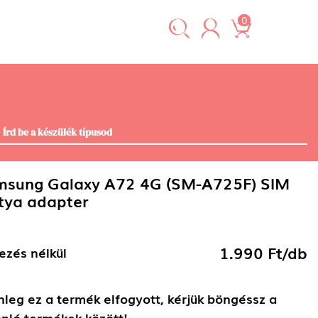
0
msung Galaxy A72 4G (SM-A725F) SIM
tya adapter
1.990 Ft/db
ezés nélkül
nleg ez a termék elfogyott, kérjük böngéssz a
nló termékek között!