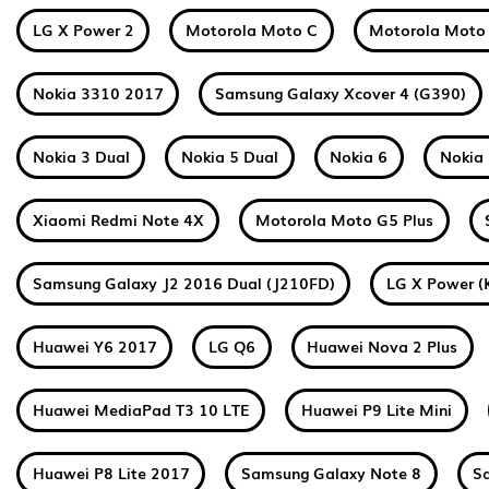
LG X Power 2
Motorola Moto C
Motorola Moto
Nokia 3310 2017
Samsung Galaxy Xcover 4 (G390)
Nokia 3 Dual
Nokia 5 Dual
Nokia 6
Nokia 
Xiaomi Redmi Note 4X
Motorola Moto G5 Plus
Samsung Galaxy J2 2016 Dual (J210FD)
LG X Power (
Huawei Y6 2017
LG Q6
Huawei Nova 2 Plus
Huawei MediaPad T3 10 LTE
Huawei P9 Lite Mini
Huawei P8 Lite 2017
Samsung Galaxy Note 8
S