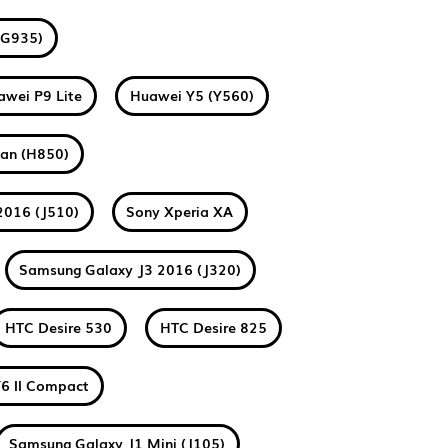
(G935)
awei P9 Lite
Huawei Y5 (Y560)
tan (H850)
2016 (J510)
Sony Xperia XA
Samsung Galaxy J3 2016 (J320)
HTC Desire 530
HTC Desire 825
6 II Compact
Samsung Galaxy J1 Mini (J105)