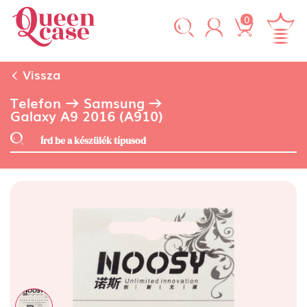
0
Vissza
Telefon
Samsung
Galaxy A9 2016 (A910)