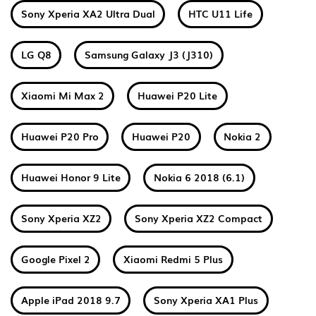
Sony Xperia XA2 Ultra Dual
HTC U11 Life
LG Q8
Samsung Galaxy J3 (J310)
Xiaomi Mi Max 2
Huawei P20 Lite
Huawei P20 Pro
Huawei P20
Nokia 2
Huawei Honor 9 Lite
Nokia 6 2018 (6.1)
Sony Xperia XZ2
Sony Xperia XZ2 Compact
Google Pixel 2
Xiaomi Redmi 5 Plus
Apple iPad 2018 9.7
Sony Xperia XA1 Plus