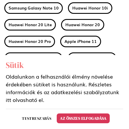
Samsung Galaxy Note 10
Huawei Honor 10i
Huawei Honor 20 Lite
Huawei Honor 20
Huawei Honor 20 Pro
Apple iPhone 11
Apple iPhone 11 Pro Max
Apple iPhone 11 Pro
Sütik
Huawei Mate 30
Xiaomi Mi A3
Oldalunkon a felhasználói élmény növelése
érdekében sütiket is használunk. Részletes
információk és az adatkezelési szabályzatunk
Nokia 2 2019 (2.2)
Nokia 3 2019 (3.2)
itt
olvasható el.
Nokia 4 2019 (4.2)
Sony Xperia 5
TESTRESZABÁS
AZ ÖSSZES ELFOGADÁSA
Samsung Galaxy Tab S6 10.5 LTE