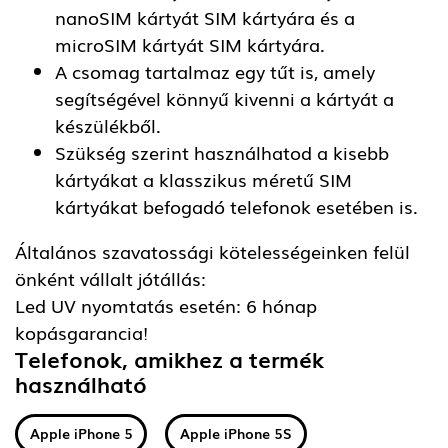
nanoSIM kártyát SIM kártyára és a
microSIM kártyát SIM kártyára.
A csomag tartalmaz egy tűt is, amely
segítségével könnyű kivenni a kártyát a
készülékből.
Szükség szerint használhatod a kisebb
kártyákat a klasszikus méretű SIM
kártyákat befogadó telefonok esetében is.
Általános szavatossági kötelességeinken felül
önként vállalt jótállás:
Led UV nyomtatás esetén: 6 hónap
kopásgarancia!
Telefonok, amikhez a termék
használható
Apple iPhone 5
Apple iPhone 5S