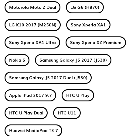
Motorola Moto Z Dual
LG G6 (H870)
LG K10 2017 (M250N)
Sony Xperia XA1
Sony Xperia XA1 Ultra
Sony Xperia XZ Premium
Nokia 5
Samsung Galaxy J5 2017 (J530)
Samsung Galaxy J5 2017 Dual (J530)
Apple iPad 2017 9.7
HTC U Play
HTC U Play Dual
HTC U11
Huawei MediaPad T3 7