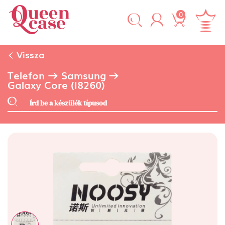
0
Vissza
Telefon
Samsung
Galaxy Core (i8260)