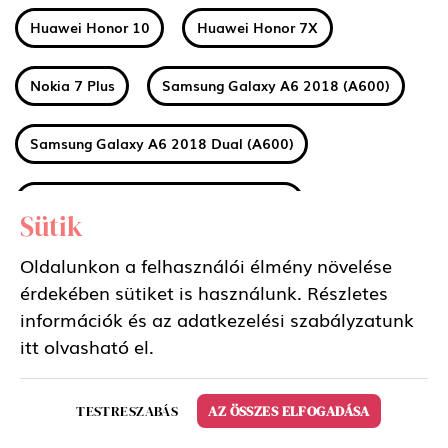
Huawei Honor 10
Huawei Honor 7X
Nokia 7 Plus
Samsung Galaxy A6 2018 (A600)
Samsung Galaxy A6 2018 Dual (A600)
Samsung Galaxy A6 Plus 2018 (A605)
Sütik
Samsung Galaxy A6 Plus 2018 Dual (A605)
Oldalunkon a felhasználói élmény növelése
érdekében sütiket is használunk. Részletes
információk és az adatkezelési szabályzatunk
Huawei MediaPad M5 8.4 LTE
itt
olvasható el.
Huawei MediaPad M5 8.4 WIFI
TESTRESZABÁS
AZ ÖSSZES ELFOGADÁSA
Huawei MediaPad M5 10.8 LTE