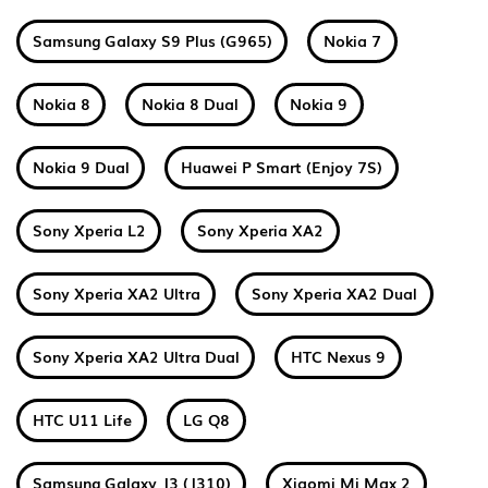
Samsung Galaxy S9 Plus (G965)
Nokia 7
Nokia 8
Nokia 8 Dual
Nokia 9
Nokia 9 Dual
Huawei P Smart (Enjoy 7S)
Sony Xperia L2
Sony Xperia XA2
Sony Xperia XA2 Ultra
Sony Xperia XA2 Dual
Sony Xperia XA2 Ultra Dual
HTC Nexus 9
HTC U11 Life
LG Q8
Samsung Galaxy J3 (J310)
Xiaomi Mi Max 2