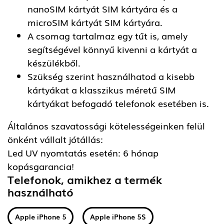
nanoSIM kártyát SIM kártyára és a
microSIM kártyát SIM kártyára.
A csomag tartalmaz egy tűt is, amely
segítségével könnyű kivenni a kártyát a
készülékből.
Szükség szerint használhatod a kisebb
kártyákat a klasszikus méretű SIM
kártyákat befogadó telefonok esetében is.
Általános szavatossági kötelességeinken felül
önként vállalt jótállás:
Led UV nyomtatás esetén: 6 hónap
kopásgarancia!
Telefonok, amikhez a termék
használható
Apple iPhone 5
Apple iPhone 5S