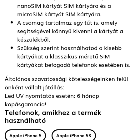
nanoSIM kártyát SIM kártyára és a
microSIM kártyát SIM kártyára.
A csomag tartalmaz egy tűt is, amely
segítségével könnyű kivenni a kártyát a
készülékből.
Szükség szerint használhatod a kisebb
kártyákat a klasszikus méretű SIM
kártyákat befogadó telefonok esetében is.
Általános szavatossági kötelességeinken felül
önként vállalt jótállás:
Led UV nyomtatás esetén: 6 hónap
kopásgarancia!
Telefonok, amikhez a termék
használható
Apple iPhone 5
Apple iPhone 5S