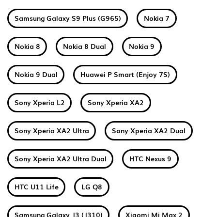
Samsung Galaxy S9 Plus (G965)
Nokia 7
Nokia 8
Nokia 8 Dual
Nokia 9
Nokia 9 Dual
Huawei P Smart (Enjoy 7S)
Sony Xperia L2
Sony Xperia XA2
Sony Xperia XA2 Ultra
Sony Xperia XA2 Dual
Sony Xperia XA2 Ultra Dual
HTC Nexus 9
HTC U11 Life
LG Q8
Samsung Galaxy J3 (J310)
Xiaomi Mi Max 2