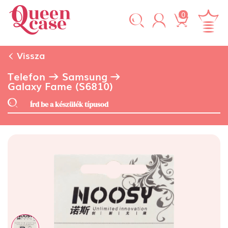
0
Vissza
Telefon
Samsung
Galaxy Fame (S6810)