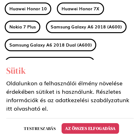
Huawei Honor 10
Huawei Honor 7X
Nokia 7 Plus
Samsung Galaxy A6 2018 (A600)
Samsung Galaxy A6 2018 Dual (A600)
Samsung Galaxy A6 Plus 2018 (A605)
Sütik
Samsung Galaxy A6 Plus 2018 Dual (A605)
Oldalunkon a felhasználói élmény növelése
érdekében sütiket is használunk. Részletes
információk és az adatkezelési szabályzatunk
Huawei MediaPad M5 8.4 LTE
itt
olvasható el.
Huawei MediaPad M5 8.4 WIFI
TESTRESZABÁS
AZ ÖSSZES ELFOGADÁSA
Huawei MediaPad M5 10.8 LTE