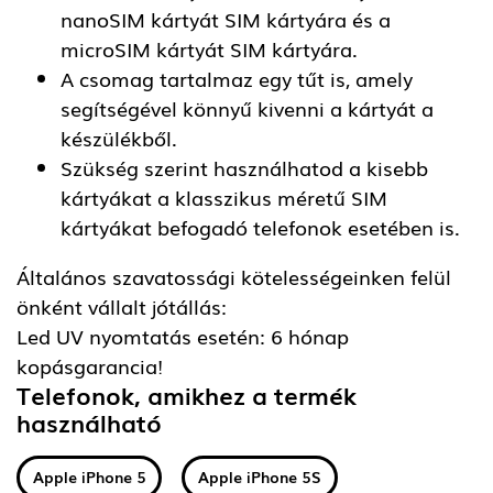
nanoSIM kártyát SIM kártyára és a
microSIM kártyát SIM kártyára.
A csomag tartalmaz egy tűt is, amely
segítségével könnyű kivenni a kártyát a
készülékből.
Szükség szerint használhatod a kisebb
kártyákat a klasszikus méretű SIM
kártyákat befogadó telefonok esetében is.
Általános szavatossági kötelességeinken felül
önként vállalt jótállás:
Led UV nyomtatás esetén: 6 hónap
kopásgarancia!
Telefonok, amikhez a termék
használható
Apple iPhone 5
Apple iPhone 5S