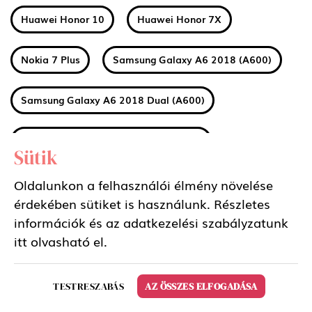
Huawei Honor 10
Huawei Honor 7X
Nokia 7 Plus
Samsung Galaxy A6 2018 (A600)
Samsung Galaxy A6 2018 Dual (A600)
Samsung Galaxy A6 Plus 2018 (A605)
Sütik
Samsung Galaxy A6 Plus 2018 Dual (A605)
Oldalunkon a felhasználói élmény növelése
érdekében sütiket is használunk. Részletes
információk és az adatkezelési szabályzatunk
Huawei MediaPad M5 8.4 LTE
itt
olvasható el.
Huawei MediaPad M5 8.4 WIFI
TESTRESZABÁS
AZ ÖSSZES ELFOGADÁSA
Huawei MediaPad M5 10.8 LTE