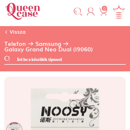
0
Vissza
Telefon
Samsung
Galaxy Grand Neo Dual (I9060)