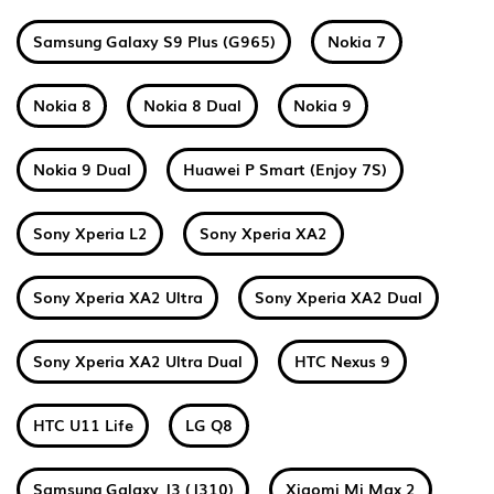
Samsung Galaxy S9 Plus (G965)
Nokia 7
Nokia 8
Nokia 8 Dual
Nokia 9
Nokia 9 Dual
Huawei P Smart (Enjoy 7S)
Sony Xperia L2
Sony Xperia XA2
Sony Xperia XA2 Ultra
Sony Xperia XA2 Dual
Sony Xperia XA2 Ultra Dual
HTC Nexus 9
HTC U11 Life
LG Q8
Samsung Galaxy J3 (J310)
Xiaomi Mi Max 2