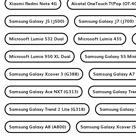
Xiaomi Redmi Note 4G
Alcatel OneTouch T\'Pop (OT-4
Samsung Galaxy J5 (J500)
Samsung Galaxy J7 (J700)
Microsoft Lumia 532 Dual
Microsoft Lumia 435
Microsoft Lumia 950 XL Dual
Samsung Galaxy S5 Mini
Samsung Galaxy Xcover 3 (G388)
Samsung Galaxy A7
Samsung Galaxy Ace NXT (G313)
Samsung Galaxy Tre
Samsung Galaxy Trend 2 Lite (G318)
Samsung Galaxy 
Samsung Galaxy A8 (A800)
Samsung Galaxy Xcover (