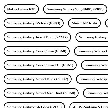
Nokia Lumia 630
Samsung Galaxy S5 (i9600, G900)
Samsung Galaxy S5 Neo (G903)
Meizu M2 Note
Samsung Galaxy Ace 3 Dual (S7272)
Samsung Galaxy 
Samsung Galaxy Core Prime (G360)
Samsung Galaxy C
Samsung Galaxy Core Prime LTE (G361)
Samsung Gala
Samsung Galaxy Grand Duos (I9082)
Samsung Galaxy 
Samsung Galaxy Grand Neo Dual (I9060)
Samsung Gal
Samsung Galaxy S6 Edge (G925)
ASUS ZenFone 5 Dua