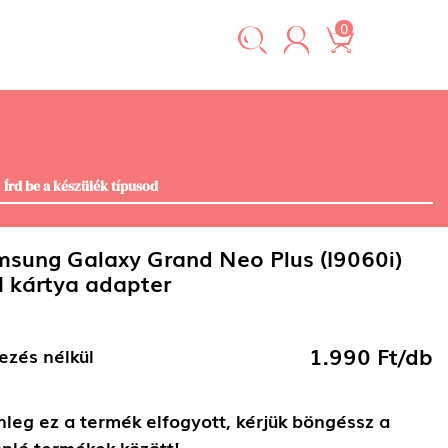
0
sung Galaxy Grand Neo Plus (I9060i)
 kártya adapter
1.990 Ft/db
ezés nélkül
nleg ez a termék elfogyott, kérjük böngéssz a
nló termékek között!