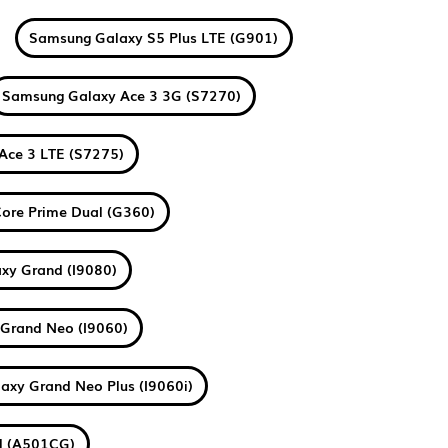
Samsung Galaxy S5 Plus LTE (G901)
Samsung Galaxy Ace 3 3G (S7270)
Ace 3 LTE (S7275)
ore Prime Dual (G360)
xy Grand (I9080)
Grand Neo (I9060)
axy Grand Neo Plus (I9060i)
l (A501CG)