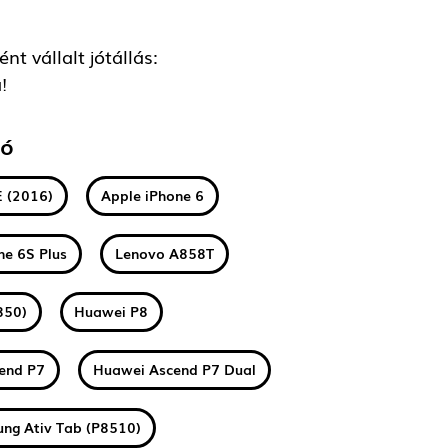
t vállalt jótállás:
!
tó
E (2016)
Apple iPhone 6
ne 6S Plus
Lenovo A858T
850)
Huawei P8
end P7
Huawei Ascend P7 Dual
ng Ativ Tab (P8510)