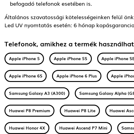
befogadó telefonok esetében is.
Általános szavatossági kötelességeinken felül önkén
Led UV nyomtatás esetén: 6 hónap kopásgarancia
Telefonok, amikhez a termék használha
Apple iPhone 5
Apple iPhone 5S
Apple iPhone S
Apple iPhone 6S
Apple iPhone 6 Plus
Apple iPho
Samsung Galaxy A3 (A300)
Samsung Galaxy Alpha (G
Huawei P8 Premium
Huawei P8 Lite
Huawei Asc
Huawei Honor 4X
Huawei Ascend P7 Mini
Samsu