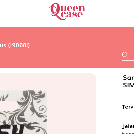
s (I9060i)
Sam
SIM
Terv
Jele
haso