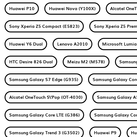
Huawei P10
Huawei Nova (Y100X)
Alcatel One
Sony Xperia Z5 Compact (E5823)
Sony Xperia Z5 Pre
Huawei Y6 Dual
Lenovo A2010
Microsoft Lumi
HTC Desire 826 Dual
Meizu M2 (M578)
Samsung
Samsung Galaxy S7 Edge (G935)
Samsung Galaxy Core
Alcatel OneTouch S\'Pop (OT-4030)
Samsung Galaxy A
Samsung Galaxy Core LTE (G386)
Samsung Galaxy Cor
Samsung Galaxy Trend 3 (G3502)
Huawei P9
Hu