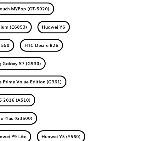
Touch M\'Pop (OT-5020)
mium (E6853)
Huawei Y6
a 550
HTC Desire 826
 Galaxy S7 (G930)
 Prime Value Edition (G361)
5 2016 (A510)
e Plus (G3500)
awei P9 Lite
Huawei Y5 (Y560)