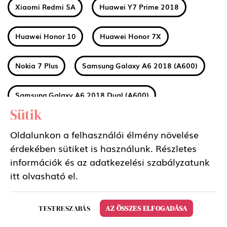
Xiaomi Redmi 5A
Huawei Y7 Prime 2018
Huawei Honor 10
Huawei Honor 7X
Nokia 7 Plus
Samsung Galaxy A6 2018 (A600)
Samsung Galaxy A6 2018 Dual (A600)
Sütik
Samsung Galaxy A6 Plus 2018 (A605)
Oldalunkon a felhasználói élmény növelése
érdekében sütiket is használunk. Részletes
Samsung Galaxy A6 Plus 2018 Dual (A605)
információk és az adatkezelési szabályzatunk
itt
olvasható el.
Huawei MediaPad M5 8.4 LTE
TESTRESZABÁS
AZ ÖSSZES ELFOGADÁSA
Huawei MediaPad M5 8.4 WIFI