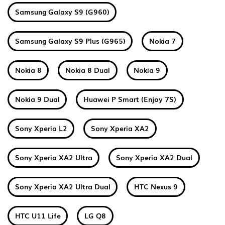
Samsung Galaxy S9 (G960)
Samsung Galaxy S9 Plus (G965)
Nokia 7
Nokia 8
Nokia 8 Dual
Nokia 9
Nokia 9 Dual
Huawei P Smart (Enjoy 7S)
Sony Xperia L2
Sony Xperia XA2
Sony Xperia XA2 Ultra
Sony Xperia XA2 Dual
Sony Xperia XA2 Ultra Dual
HTC Nexus 9
HTC U11 Life
LG Q8