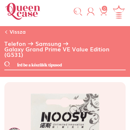
0
Vissza
Telefon
Samsung
Galaxy Grand Prime VE Value Edition
(G531)