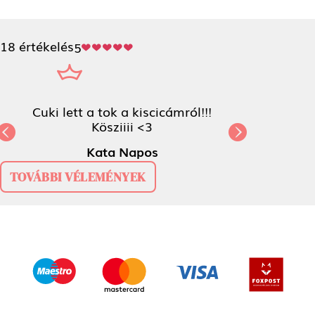
18 értékelés
5
Cuki lett a tok a kiscicámról!!!
Kösziiii <3
Previous
Next
Kata Napos
TOVÁBBI VÉLEMÉNYEK