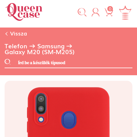
0
Vissza
Telefon
Samsung
Galaxy M20 (SM-M205)