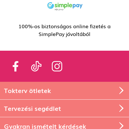
100%-os biztonságos online fizetés a
SimplePay jóvoltából
Tokterv ötletek
Tervezési segédlet
Gyakran ismételt kérdések