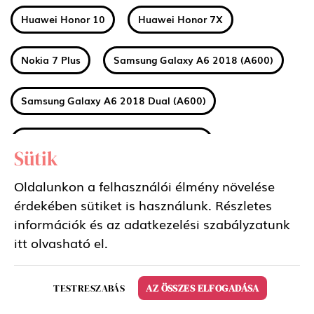
Huawei Honor 10
Huawei Honor 7X
Nokia 7 Plus
Samsung Galaxy A6 2018 (A600)
Samsung Galaxy A6 2018 Dual (A600)
Samsung Galaxy A6 Plus 2018 (A605)
Sütik
Samsung Galaxy A6 Plus 2018 Dual (A605)
Oldalunkon a felhasználói élmény növelése
érdekében sütiket is használunk. Részletes
információk és az adatkezelési szabályzatunk
Huawei MediaPad M5 8.4 LTE
itt
olvasható el.
Huawei MediaPad M5 8.4 WIFI
TESTRESZABÁS
AZ ÖSSZES ELFOGADÁSA
Huawei MediaPad M5 10.8 LTE