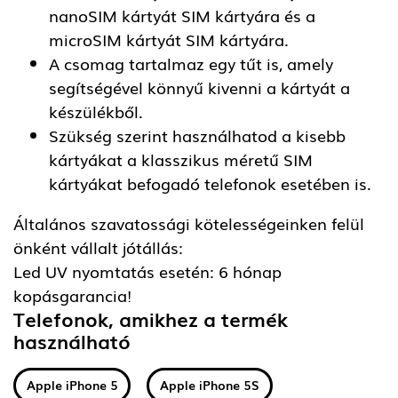
nanoSIM kártyát SIM kártyára és a
microSIM kártyát SIM kártyára.
A csomag tartalmaz egy tűt is, amely
segítségével könnyű kivenni a kártyát a
készülékből.
Szükség szerint használhatod a kisebb
kártyákat a klasszikus méretű SIM
kártyákat befogadó telefonok esetében is.
Általános szavatossági kötelességeinken felül
önként vállalt jótállás:
Led UV nyomtatás esetén: 6 hónap
kopásgarancia!
Telefonok, amikhez a termék
használható
Apple iPhone 5
Apple iPhone 5S