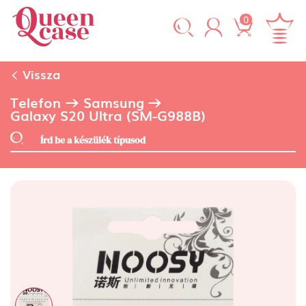
0
Vissza
Telefon
Samsung
Galaxy S20 Ultra (SM-G988B)