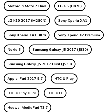
Motorola Moto Z Dual
LG G6 (H870)
LG K10 2017 (M250N)
Sony Xperia XA1
Sony Xperia XA1 Ultra
Sony Xperia XZ Premium
Nokia 5
Samsung Galaxy J5 2017 (J530)
Samsung Galaxy J5 2017 Dual (J530)
Apple iPad 2017 9.7
HTC U Play
HTC U Play Dual
HTC U11
Huawei MediaPad T3 7