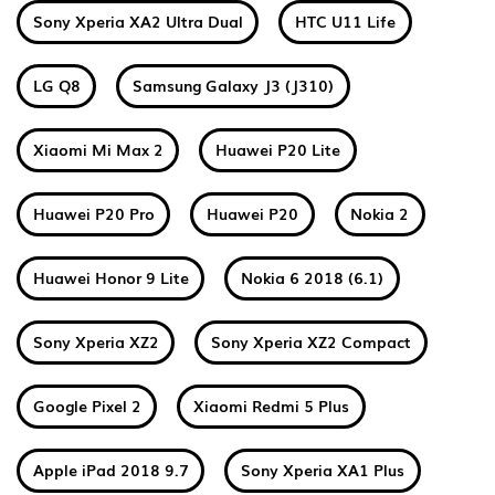
Sony Xperia XA2 Ultra Dual
HTC U11 Life
LG Q8
Samsung Galaxy J3 (J310)
Xiaomi Mi Max 2
Huawei P20 Lite
Huawei P20 Pro
Huawei P20
Nokia 2
Huawei Honor 9 Lite
Nokia 6 2018 (6.1)
Sony Xperia XZ2
Sony Xperia XZ2 Compact
Google Pixel 2
Xiaomi Redmi 5 Plus
Apple iPad 2018 9.7
Sony Xperia XA1 Plus