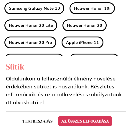
Samsung Galaxy Note 10
Huawei Honor 10i
Huawei Honor 20 Lite
Huawei Honor 20
Huawei Honor 20 Pro
Apple iPhone 11
Apple iPhone 11 Pro Max
Apple iPhone 11 Pro
Sütik
Huawei Mate 30
Xiaomi Mi A3
Oldalunkon a felhasználói élmény növelése
érdekében sütiket is használunk. Részletes
információk és az adatkezelési szabályzatunk
Nokia 2 2019 (2.2)
Nokia 3 2019 (3.2)
itt
olvasható el.
Nokia 4 2019 (4.2)
Sony Xperia 5
TESTRESZABÁS
AZ ÖSSZES ELFOGADÁSA
Samsung Galaxy Tab S6 10.5 LTE