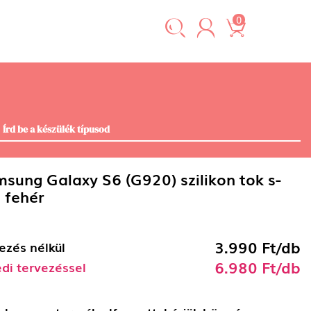
0
sung Galaxy S6 (G920) szilikon tok s-
e fehér
3.990 Ft/db
ezés nélkül
6.980 Ft/db
di tervezéssel