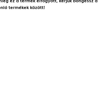
nleg ez a termék elfogyott, kérjük böngéssz a
nló termékek között!