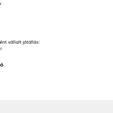
n
t vállalt jótállás:
!
tó