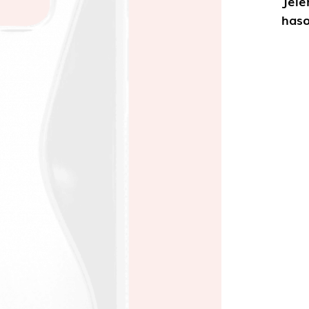
Jele
haso