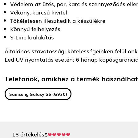
Védelem az ütés, por, karc és szennyeződés elle
Vékony, karcsú kivitel
Tökéletesen illeszkedik a készülékre
Könnyű felhelyezés
S-Line kialakítás
Általános szavatossági kötelességeinken felül önkén
Led UV nyomtatás esetén: 6 hónap kopásgarancia
Telefonok, amikhez a termék használha
Samsung Galaxy S6 (G920)
18 értékelés
5