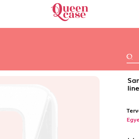
Sam
lin
Terv
Egye